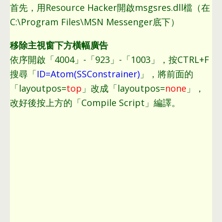
首先
，
用Resource Hacker開啟msgsres.dll檔（在
C
:\
Program Files\MSN Messenger底下）
移除主視窗下方橫幅廣告
依序開啟「4004」-「923」-「1003」
，
按CTRL+F
搜尋「
ID=Atom
(
SSConstrainer
)
」
，
將前面的
「layoutpos=
top
」改成「layoutpos=
none
」
，
改好後按上方的「Compile Script」編譯
。