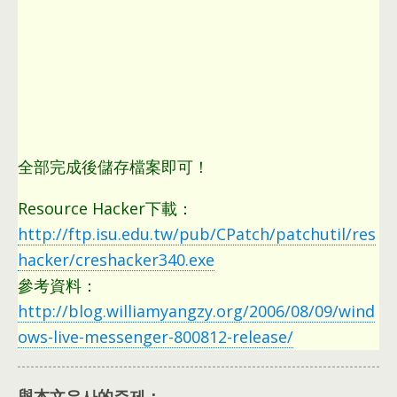
全部完成後儲存檔案即可！
Resource Hacker下載
：
http://ftp.isu.edu.tw/pub/CPatch/patchutil/res
hacker/creshacker340.exe
參考資料
：
http://blog.williamyangzy.org/2006/08/09/wind
ows-live-messenger-800812-release/
與本文유사的주제：