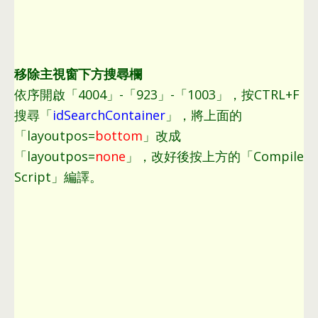
移除主視窗下方搜尋欄
依序開啟「4004」-「923」-「1003」
，
按CTRL+F
搜尋「
idSearchContainer
」
，
將上面的
「layoutpos=
bottom
」改成
「layoutpos=
none
」
，
改好後按上方的「Compile
Script」編譯
。