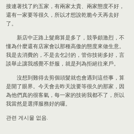
接連著找了約五家
，
有兩家太貴
、
兩家態度不好
，
還有一家要等很久
，
所以才想說乾脆今天再去好
了
。
新店中正路上髮廊算是多了
，
競爭頗激烈
，
不
懂為什麼還有店家會以那種高傲的態度來做生意
。
我是去消費的
，
不是去乞討的
，
管你技術多好
，
言
談舉止讓我感覺不舒服
，
就是列為拒絕往來戶
。
沒想到難得去剪個頭髮就也會遇到這些事
，
算
是開了眼界
。
今天會去昨天說要等很久的那家
，
因
為他們真的很客氣
，
每一家的技術我都不了
，
所以
我當然是選擇服務好的囉
。
관련 게시물 없음.