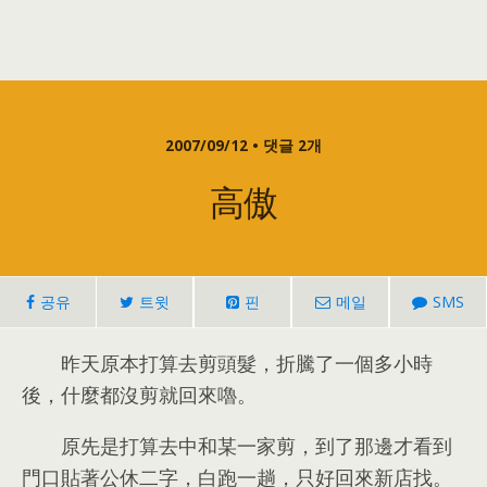
2007/09/12 • 댓글 2개
高傲
공유
트윗
핀
메일
SMS
昨天原本打算去剪頭髮
，
折騰了一個多小時
後
，
什麼都沒剪就回來嚕
。
原先是打算去中和某一家剪
，
到了那邊才看到
門口貼著公休二字
，
白跑一趟
，
只好回來新店找
。