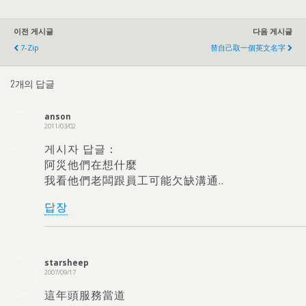
이전 게시글
다음 게시글
7-Zip
替自己取一個英文名字
2개의 답글
anson
2011/03/02
게시자 답글：
阿災他們在想什麼
我看他們老闆跟員工可能欠缺溝通.
.
답장
starsheep
2007/09/17
這年頭服務當道