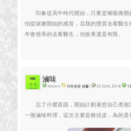
印象從高中時代開始
，
只要是喉嚨痛開
怕從咳嗽開始的感冒
，
且我的體質去看醫生
年會很乖的去看醫生
，
但效果還是有限
。
滷味
FEB
22
Anson |
자유로운 생활
|
02 22nd, 2014
|
13
忘了什麼原因
，
開始計劃著想自己煮個
一個滷味料理
，
這次主要是豬頭皮
，
為的是