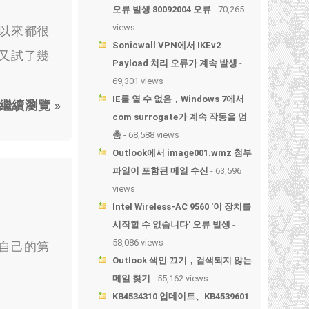
오류 발생 80092004 오류
- 70,265
views
以來都很
Sonicwall VPN에서 IKEv2
又試了幾
Payload 처리 오류가 계속 발생
-
69,301 views
IE를 열 수 없음，Windows 7에서
繼續瀏覽 »
com surrogate가 계속 작동을 멈
춤
- 68,588 views
Outlook에서 image001.wmz 첨부
파일이 포함된 메일 수신
- 63,596
views
Intel Wireless-AC 9560 '이 장치를
시작할 수 없습니다' 오류 발생
-
58,086 views
自己的第
Outlook 색인 끄기，검색되지 않는
메일 찾기
- 55,162 views
KB4534310 업데이트、KB4539601