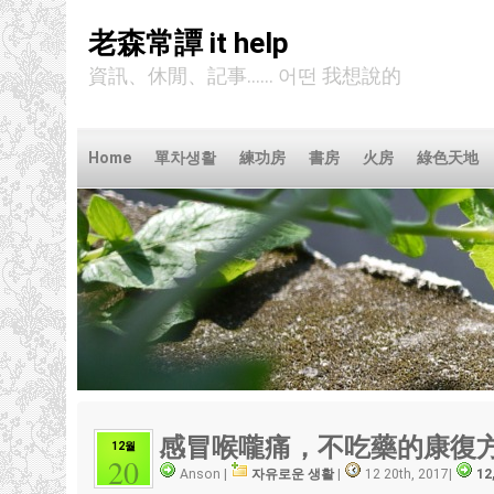
老森常譚 it help
資訊、休閒、記事...... 어떤 我想說的
Home
單차생활
練功房
書房
火房
綠色天地
感冒喉嚨痛
，
不吃藥的康復
12월
20
Anson |
자유로운 생활
|
12 20th, 2017
|
12