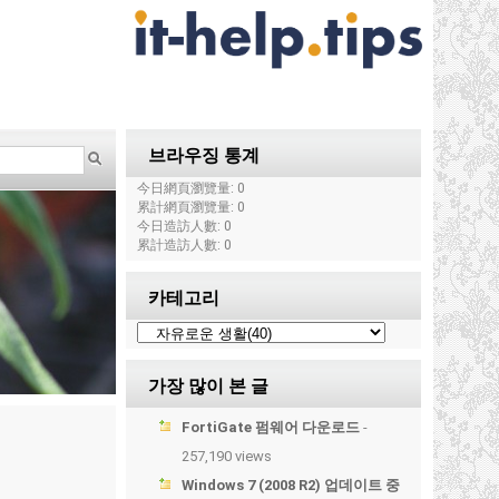
브라우징 통계
今日網頁瀏覽量: 0
累計網頁瀏覽量: 0
今日造訪人數: 0
累計造訪人數: 0
카테고리
가장 많이 본 글
FortiGate 펌웨어 다운로드
-
257,190 views
Windows 7 (2008 R2) 업데이트 중