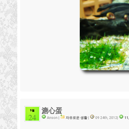
溏心蛋
9월
24
Anson |
자유로운 생활
|
09 24th, 2012
|
11