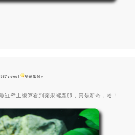
,587 views
|
댓글 없음 »
魚缸壁上總算看到蘋果螺產卵
，
真是新奇
，
哈！