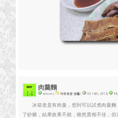
肉羹麵
MAY
14
Anson |
자유로운 생활
|
05 14th, 2013
|
11
冰箱老是有肉羹
，
想到可以試煮肉羹麵
了砂糖
，
結果效果不錯
，
雖然賣相不佳
，
但