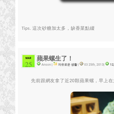
Tips
.
這次砂糖加太多
，
缺香菜點綴
蘋果螺生了！
MAR
25
Anson |
자유로운 생활
|
03 25th, 2013
|
12
先前跟網友拿了近20顆蘋果螺
，
早上在