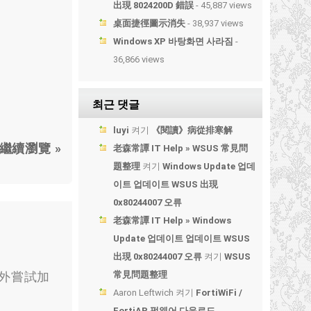
出現 8024200D 錯誤
- 45,887 views
桌面捷徑圖示消失
- 38,937 views
Windows XP 바탕화면 사라짐
-
36,866 views
최근 댓글
luyi
켜기
《閱讀》病從排寒解
繼續瀏覽 »
老森常譚 IT Help » WSUS 常見問
題整理
켜기
Windows Update 업데
이트 업데이트 WSUS 出現
0x80244007 오류
老森常譚 IT Help » Windows
Update 업데이트 업데이트 WSUS
出現 0x80244007 오류
켜기
WSUS
常見問題整理
外嘗試加
Aaron Leftwich
켜기
FortiWiFi /
FortiAP 펌웨어 다운로드