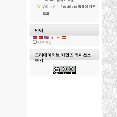
YYDss
켜기
FortiGate 펌웨어 다운
로드
언어
번역 편집
크리에이티브 커먼즈 라이선스
조건