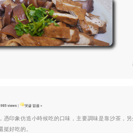
,985 views
|
댓글 없음 »
，
憑印象仿造小時候吃的口味
，
主要調味是靠沙茶
，
另
還挺好吃的
。