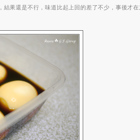
，
結果還是不行
，
味道比起上回的差了不少
，
事後才在