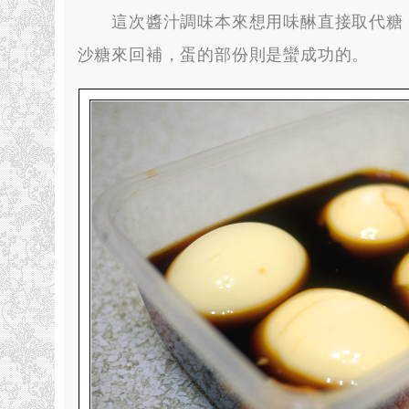
這次醬汁調味本來想用味醂直接取代糖
沙糖來回補
，
蛋的部份則是蠻成功的
。