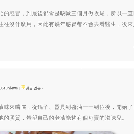
始的感冒
，
到最後都會是咳嗽三個月做收尾
，
所以一直
往往沒什麼用
，
因此有幾年感冒都不會去看醫生
，
後來
,040 views
|
댓글 없음 »
滷味來嚐嚐
，
從鍋子
、
器具到醬油一一到位後
，
開始了
他的膠質
，
希望自己的老滷能夠有個每賣的滋味兒
。