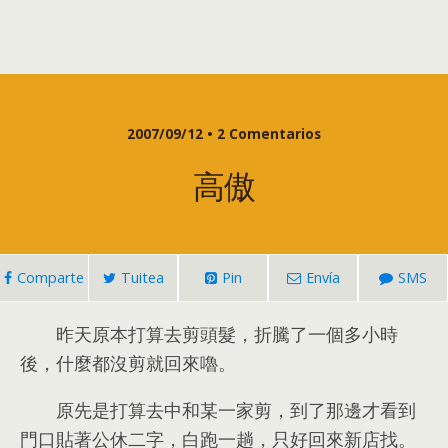
2007/09/12 • 2 Comentarios
高傲
Comparte
Tuitea
Pin
Envía
SMS
昨天原本打算去剪頭髮
，
折騰了一個多小時
後
，
什麼都沒剪就回來嚕
。
原先是打算去中和某一家剪
，
到了那邊才看到
門口貼著公休二字
，
白跑一趟
，
只好回來新店找
。