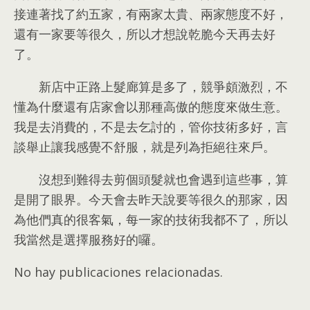
接連著找了約五家
，
有兩家太貴
、
兩家態度不好
，
還有一家要等很久
，
所以才想說乾脆今天再去好
了
。
新店中正路上髮廊算是多了
，
競爭頗激烈
，
不
懂為什麼還有店家會以那種高傲的態度來做生意
。
我是去消費的
，
不是去乞討的
，
管你技術多好
，
言
談舉止讓我感覺不舒服
，
就是列為拒絕往來戶
。
沒想到難得去剪個頭髮就也會遇到這些事
，
算
是開了眼界
。
今天會去昨天說要等很久的那家
，
因
為他們真的很客氣
，
每一家的技術我都不了
，
所以
我當然是選擇服務好的囉
。
No hay publicaciones relacionadas.