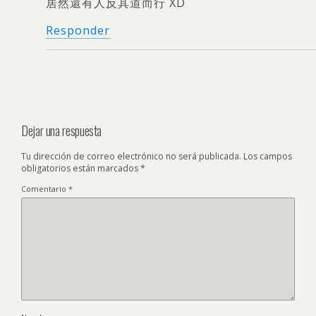
居然還有人反其道而行 XD
Responder
Dejar una respuesta
Tu dirección de correo electrónico no será publicada.
Los campos
obligatorios están marcados
*
Comentario
*