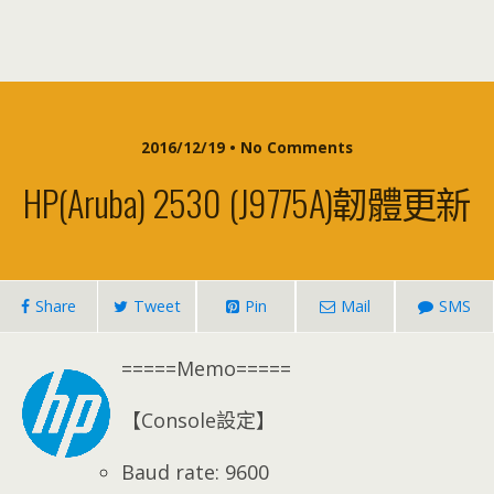
2016/12/19 • No Comments
HP(Aruba) 2530 (J9775A)韌體更新
Share
Tweet
Pin
Mail
SMS
=====Memo=====
【Console設定】
Baud rate: 9600