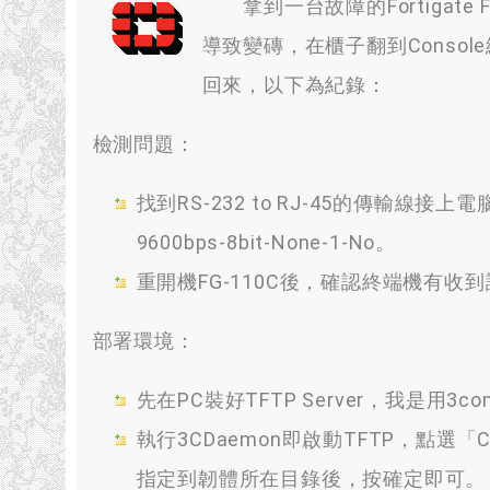
拿到一台故障的Fortigate
導致變磚，在櫃子翻到Conso
回來，以下為紀錄：
檢測問題：
找到RS-232 to RJ-45的傳輸線接上電腦
9600bps-8bit-None-1-No。
重開機FG-110C後，確認終端機有
部署環境：
先在PC裝好TFTP Server，我是用
執行3CDaemon即啟動TFTP，點選「Config
指定到韌體所在目錄後，按確定即可。