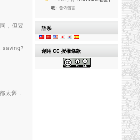
載
〉發佈留言
P不同，但要
語系
 saving?
創用 CC 授權條款
本都太舊，