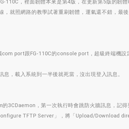
 FG-110C，裡面韌體本來是第4版，在更新第5版的韌
le線，就照網路的教學試著重刷韌體，運氣還不錯，最
com port跟FG-110C的console port，超級終端機設
收到訊息，載入系統到一半後就死當，沒出現登入訊息。
3com的3CDaemon，第一次執行時會跳防火牆訊息，記
ure TFTP Server」，將「Upload/Download dir