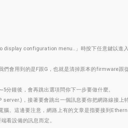
to display configuration menu..」時按下任意鍵
們會用到的是F跟G，也就是清掉原本的firmware跟從
e.)，等待3~5分鐘後，會再跳出選項問你下一步要做什麼。
rom TFTP server.)，接著要會跳出一個訊息要你把網路線接
與電腦。這邊要注意，網路上有的文章是指要接到Ethernet 
以要端看設備的訊息而定。