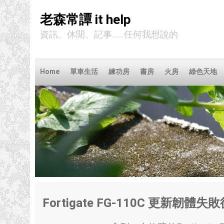
老森常譚 it help
資訊、休閒、記事……任何我想說的
Home
單車生活
練功房
書房
火房
綠色天地
Fortigate FG-110C 更新韌