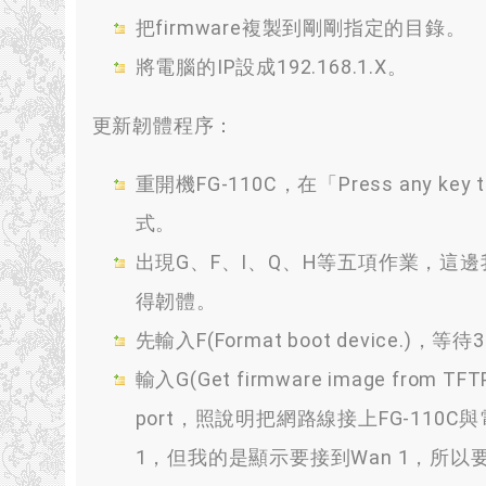
把firmware複製到剛剛指定的目錄。
將電腦的IP設成192.168.1.X。
更新韌體程序：
重開機FG-110C，在「Press any key 
式。
出現G、F、I、Q、H等五項作業，這邊我
得韌體。
先輸入F(Format boot devic
輸入G(Get firmware image f
port，照說明把網路線接上FG-110C
1，但我的是顯示要接到Wan 1，所