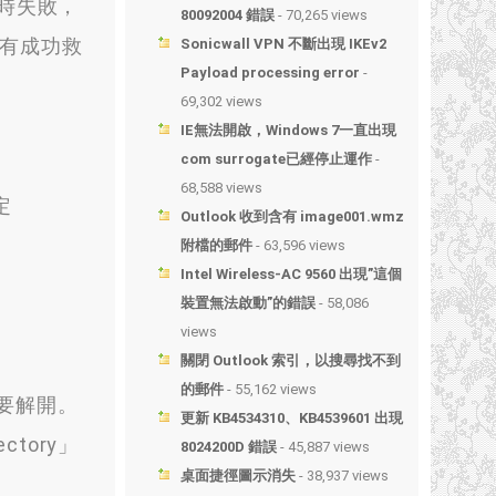
體時失敗，
80092004 錯誤
- 70,265 views
後有成功救
Sonicwall VPN 不斷出現 IKEv2
Payload processing error
-
69,302 views
IE無法開啟，Windows 7一直出現
com surrogate已經停止運作
-
68,588 views
定
Outlook 收到含有 image001.wmz
附檔的郵件
- 63,596 views
Intel Wireless-AC 9560 出現”這個
裝置無法啟動”的錯誤
- 58,086
views
關閉 Outlook 索引，以搜尋找不到
的郵件
- 55,162 views
得要解開。
更新 KB4534310、KB4539601 出現
ectory」
8024200D 錯誤
- 45,887 views
桌面捷徑圖示消失
- 38,937 views