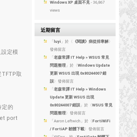
Windows XP 桌面不見
- 36,867
views
近期留言
「
luyi
」於〈
《閱讀》病從排寒解
〉
發佈留言
以進入設定模
「
老森常譚 IT Help » WSUS 常見
問題整理
」於〈
Windows Update
TFTP取
更新 WSUS 出現 0x80244007 錯
誤
〉發佈留言
「
老森常譚 IT Help » Windows
Update 更新 WSUS 出現
0x80244007 錯誤
」於〈
WSUS 常見
上特定的
問題整理
〉發佈留言
port
「
Aaron Leftwich
」於〈
FortiWiFi
/ FortiAP 韌體下載
〉發佈留言
「
YYDss
」於〈
FortiGate 韌體下