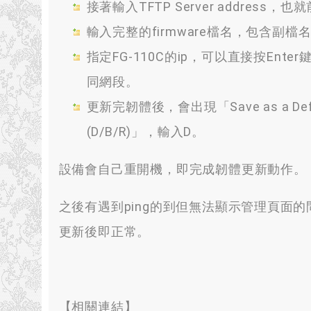
接著輸入TFTP Server address，也
輸入完整的firmware檔名，包含副檔
指定FG-110C的ip，可以直接按Ente
同網段。
更新完韌體後，會出現「Save as a Default f
(D/B/R)」，輸入D。
設備會自己重開機，即完成韌體更新動作。
之後有遇到ping的到但無法顯示管理頁面的問
更新後即正常。
【相關連結】