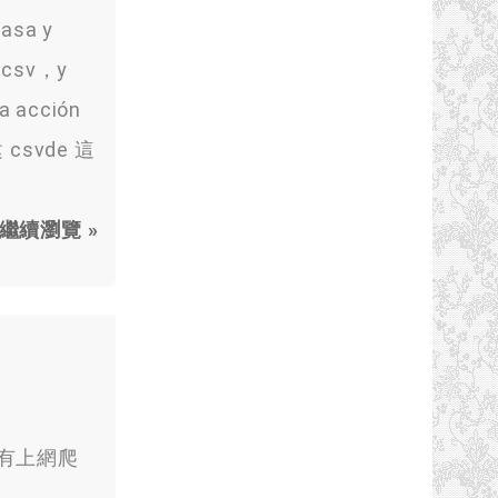
casa y
o csv，y
la acción
建 csvde 這
繼續瀏覽 »
前有上網爬