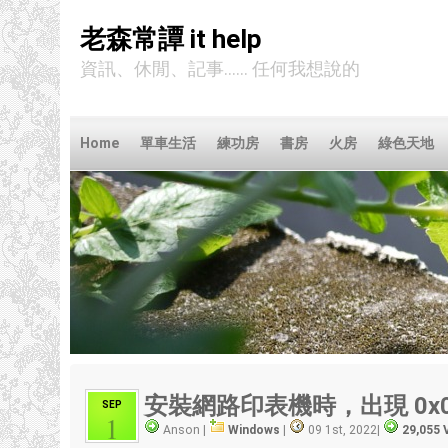
老森常譚 it help
資訊、休閒、記事...... 任何我想說的
Home
單車生活
練功房
書房
火房
綠色天地
安裝網路印表機時
，
出現 0x
SEP
1
Anson |
Windows
|
09 1st, 2022
|
29,055 