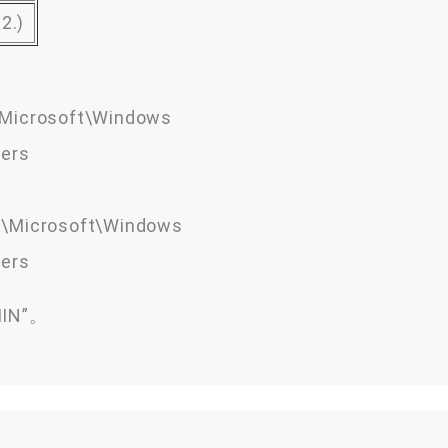
2.
)
icrosoft\Windows
ers
Microsoft\Windows
ers
IN
”。