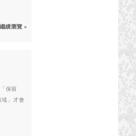
繼續瀏覽 »
「保留
領域」才會