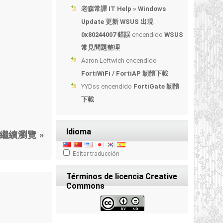
老森常譚 IT Help » Windows
Update 更新 WSUS 出現
0x80244007 錯誤
encendido
WSUS
常見問題整理
Aaron Leftwich
encendido
FortiWiFi / FortiAP 韌體下載
YYDss
encendido
FortiGate 韌體
下載
Idioma
繼續瀏覽 »
Editar traducción
Términos de licencia Creative
Commons