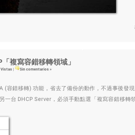
CP「複寫容錯移轉領域」
 Vistas
|
Sin comentarios »
A
(
容錯移轉
)
功能
，
省去了備份的動作
，
不過事後發現
台 DHCP Server
，
必須手動點選「複寫容錯移轉