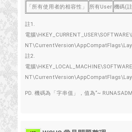
「所有使用者的相容性」
所有User
機碼
(
註
註1
.
電腦\HKEY_CURRENT_USER\SOFTWARE\M
NT\CurrentVersion\AppCompatFlags\Lay
註2
.
電腦\HKEY_LOCAL_MACHINE\SOFTWARE\
NT\CurrentVersion\AppCompatFlags\Lay
PD.
機碼為「字串值」
，
值為
”
~ RUNASADM