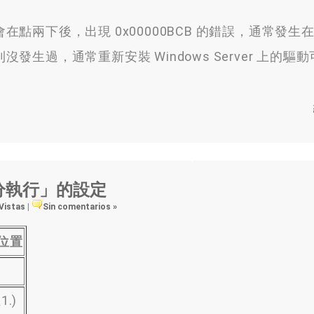
會在點兩下後
，
出現 0x00000BCB 的錯誤
，
通常發生
則沒發生過
，
通常重新安裝 Windows Server 上的驅
。
分執行」的設定
 Vistas
|
Sin comentarios »
位置
1.
)