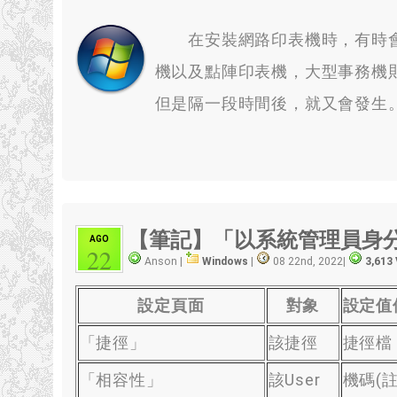
在安裝網路印表機時
，
有時
機以及點陣印表機
，
大型事務機
但是隔一段時間後
，
就又會發生
【筆記】「以系統管理員身
AGO
22
Anson |
Windows
|
08 22nd, 2022
|
3,613
設定頁面
對象
設定值
「捷徑」
該捷徑
捷徑檔
「相容性」
該User
機碼
(
註