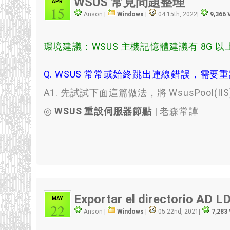
WSUS 常見問題整理
APR
15
Anson |
Windows
|
04 15th, 2022
|
9,366 
環境建議：WSUS 主機記憶體建議有 8G 以
Q. WSUS 常常或始終跳出連線錯誤，
需要重
A1
.
先試試下面這篇做法
，
將 WsusPool
(II
◎
WSUS 重設伺服器節點
| 老森常譚
Exportar el directorio AD
MAY
22
Anson |
Windows
|
05 22nd, 2021
|
7,283