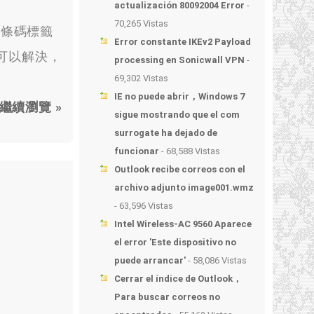
actualización 80092004 Error
-
70,265 Vistas
在條碼標籤
Error constante IKEv2 Payload
動可以解決
，
processing en Sonicwall VPN
-
69,302 Vistas
IE no puede abrir，Windows 7
繼續瀏覽 »
sigue mostrando que el com
surrogate ha dejado de
funcionar
- 68,588 Vistas
Outlook recibe correos con el
archivo adjunto image001.wmz
- 63,596 Vistas
Intel Wireless-AC 9560 Aparece
el error 'Este dispositivo no
puede arrancar'
- 58,086 Vistas
Cerrar el índice de Outlook，
Para buscar correos no