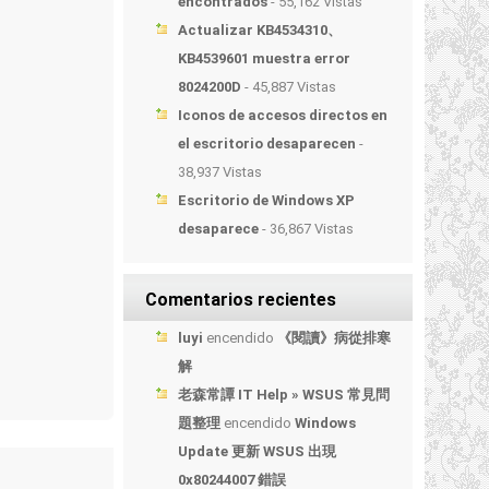
encontrados
- 55,162 Vistas
Actualizar KB4534310、
KB4539601 muestra error
8024200D
- 45,887 Vistas
Iconos de accesos directos en
el escritorio desaparecen
-
38,937 Vistas
Escritorio de Windows XP
desaparece
- 36,867 Vistas
Comentarios recientes
luyi
encendido
《閱讀》病從排寒
解
老森常譚 IT Help » WSUS 常見問
題整理
encendido
Windows
Update 更新 WSUS 出現
0x80244007 錯誤