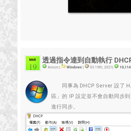
透過指令達到自動執行 DH
MAR
19
Anson |
Windows
|
03 19th, 2021
|
10,114
同事為 DHCP Server 設了 H
區」的 IP 設定並不會自動同步到另一
進行同步
。