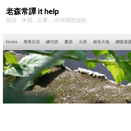
老森常譚 it help
資訊、休閒、記事……任何我想說的
Home
單車生活
練功房
書房
火房
綠色天地
網路資