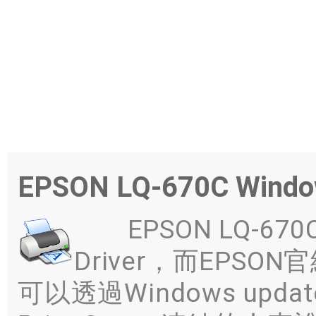
EPSON LQ-670C Wi
EPSON LQ-67
Driver，而EPS
可以透過Windows up