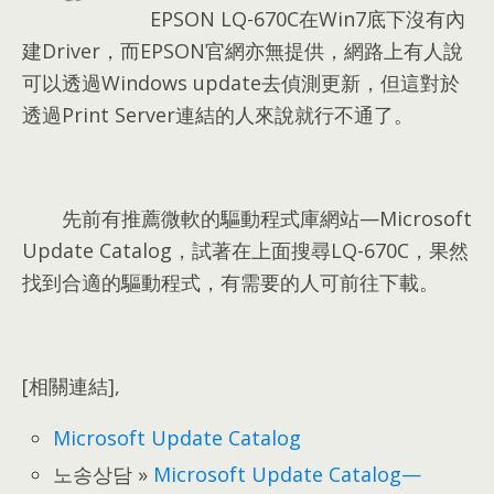
EPSON LQ-670C在Win7底下沒有內
建Driver
，
而EPSON官網亦無提供
，
網路上有人說
可以透過Windows update去偵測更新
，
但這對於
透過Print Server連結的人來說就行不通了
。
先前有推薦微軟的驅動程式庫網站
—Microsoft
Update Catalog，
試著在上面搜尋LQ-670C
，
果然
找到合適的驅動程式
，
有需要的人可前往下載
。
[相關連結],
Microsoft Update Catalog
노송상담 »
Microsoft Update Catalog—