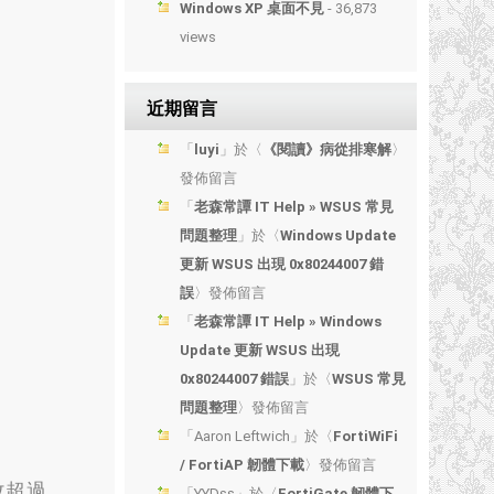
Windows XP 桌面不見
- 36,873
views
近期留言
「
luyi
」於〈
《閱讀》病從排寒解
〉
發佈留言
「
老森常譚 IT Help » WSUS 常見
問題整理
」於〈
Windows Update
更新 WSUS 出現 0x80244007 錯
誤
〉發佈留言
「
老森常譚 IT Help » Windows
Update 更新 WSUS 出現
0x80244007 錯誤
」於〈
WSUS 常見
問題整理
〉發佈留言
「
Aaron Leftwich
」於〈
FortiWiFi
/ FortiAP 韌體下載
〉發佈留言
改超過
「
YYDss
」於〈
FortiGate 韌體下