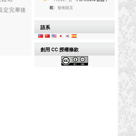
載
〉發佈留言
設定完畢後
語系
創用 CC 授權條款