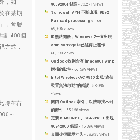
外，如
80092004 錯誤
- 70,271 views
於在某期
Sonicwall VPN 不斷出現 IKEv2
Payload processing error
-
」，會發
69,305 views
共計400個
IE無法開啟，Windows 7一直出現
com surrogate已經停止運作
-
視方式，
68,590 views
Outlook 收到含有 image001.wmz
附檔的郵件
- 63,599 views
Intel Wireless-AC 9560 出現”這個
裝置無法啟動”的錯誤
- 58,095
views
關閉 Outlook 索引，以搜尋找不到
」，此時在右
的郵件
- 55,168 views
00～
更新 KB4534310、KB4539601 出現
8024200D 錯誤
- 45,896 views
桌面捷徑圖示消失
- 38,938 views