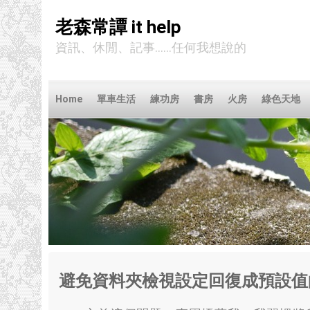
老森常譚 it help
資訊、休閒、記事……任何我想說的
Home
單車生活
練功房
書房
火房
綠色天地
避免資料夾檢視設定回復成預設值