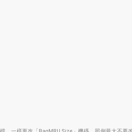
登錄檔，一樣更改「BagMRU Size」機碼，照例最大不要