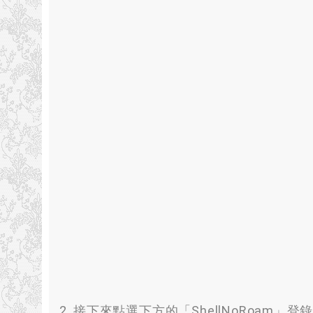
2. 接下來點選下方的「ShellNoRoam」