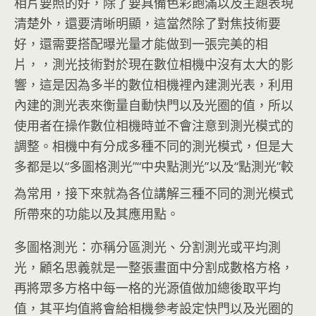
相片要照的好，除了要具備色彩飽滿以及主題表現
清楚外，還要清晰明顯，這當然除了對焦技術要
好，還需要搭配曝光量才能做到一張完美的相
片，，測光技術對於現在數位相機中沒有太大的影
響，這是因為多半的數位相機裡內建測光表，利用
內建的測光表來衡量自動快門以及光圈的值，所以
使用者在操作數位相機時並不會注意到測光模式的
調整。相機中有分成多種不同的測光模式，但是大
多都是以“多圖格測光”“中央點測光”以及“點測光”較
為常用，接下來就為各位講
解三種不同的測光模式
所帶來的功能以及其應用點。
多圖格測光：亦稱分區測光、分割測光或平均測
光，顧名思義就是一整張畫面中分割成數格方格，
再將眾多方格中每一格的光源值做加總後取平均
值，其平均值將會給相機參考設定快門以及光圈的