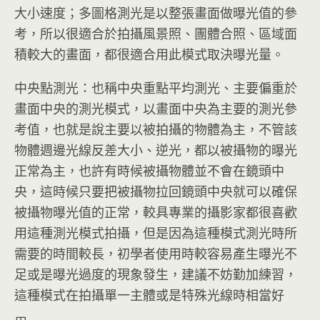
大小速度；多圖格測光是以整張畫面做曝光值的參
考，所以很適合於拍攝風景照、團體合照、區域面
積較大的畫面，都很適合用此模式取決曝光量。
中央點測光：也稱中央重點平均測光、主要偏重於
畫面中央的測光模式，以畫面中央為主要的測光參
考值，也就是說主要以被拍攝的物體為主，不管該
物體週邊光線反差大小、逆光，都以被攝物的曝光
正常為主，也許有時候被攝物體並不會在鏡頭中
央，這時候只要把被攝物拉回鏡頭中央就可以確保
被攝物曝光值的正常，較具專業的攝影家都很喜歡
用這種測光模式拍攝，但是因為這種模式測光時所
需要的時間較長，初學者使用時較容易產生曝光不
足或是曝光過度的現象發生，建議不妨勤加練習，
這種模式在拍攝單一主體或是特殊光線時相當好