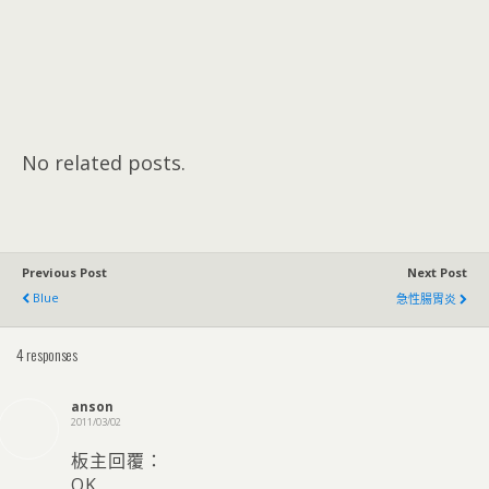
No related posts.
Previous Post
Next Post
Blue
急性腸胃炎
4 responses
anson
2011/03/02
板主回覆：
OK