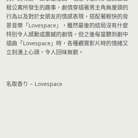
租公寓所發生的趣事，劇情穿插著男主角無厘頭的
行為以及對於女朋友的情感表現，搭配著輕快的背
景音樂「Lovespace」，雖然最後的結局沒有什麼
特別令人感動或震撼的劇情，但之後每當聽到劇中
插曲「Lovespace」時，各種觀賞影片時的情緒又
立刻湧上心頭，令人回味無窮。
名取香り – Lovespace