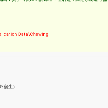
ication Data\Chewing
情外宿生）