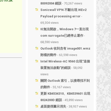
80092004 錯誤
- 70,267 views
Sonicwall VPN 不斷出現 IKEv2
Payload processing error
-
69,304 views
IE無法開啟，Windows 7一直出現
com surrogate已經停止運作
-
68,590 views
Outlook 收到含有 image001.wmz
附檔的郵件
- 63,598 views
Intel Wireless-AC 9560 出現”這個
裝置無法啟動”的錯誤
- 58,092
views
關閉 Outlook 索引，以搜尋找不到
的郵件
- 55,167 views
更新 KB4534310、KB4539601 出現
8024200D 錯誤
- 45,890 views
桌面捷徑圖示消失
- 38,937 views