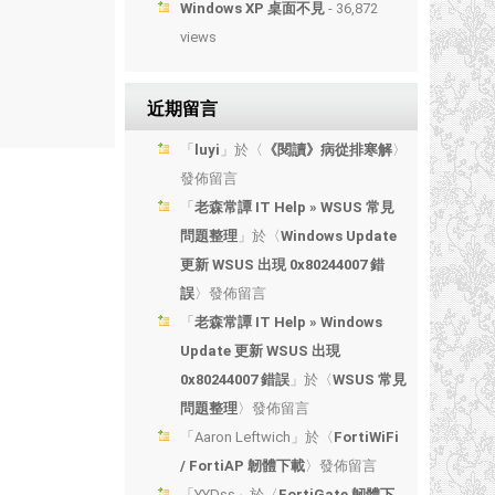
Windows XP 桌面不見
- 36,872
views
近期留言
「
luyi
」於〈
《閱讀》病從排寒解
〉
發佈留言
「
老森常譚 IT Help » WSUS 常見
問題整理
」於〈
Windows Update
更新 WSUS 出現 0x80244007 錯
誤
〉發佈留言
「
老森常譚 IT Help » Windows
Update 更新 WSUS 出現
0x80244007 錯誤
」於〈
WSUS 常見
問題整理
〉發佈留言
「
Aaron Leftwich
」於〈
FortiWiFi
/ FortiAP 韌體下載
〉發佈留言
「
YYDss
」於〈
FortiGate 韌體下