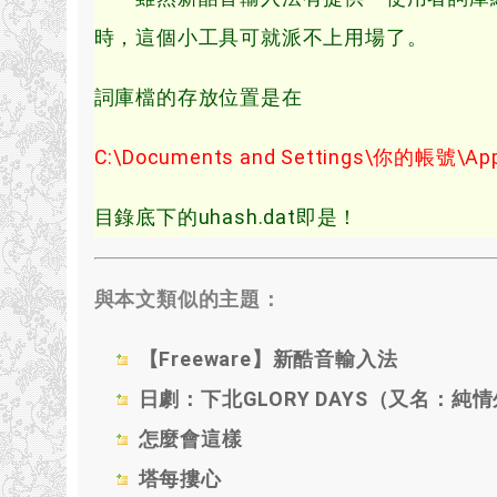
時，這個小工具可就派不上用場了。
詞庫檔的存放位置是在
C:\Documents and Settings\你的帳號\Appl
目錄底下的uhash.dat即是！
與本文類似的主題：
【Freeware】新酷音輸入法
日劇：下北GLORY DAYS（又名：純
怎麼會這樣
塔每摟心