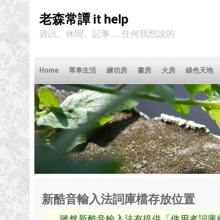
老森常譚 it help
資訊、休閒、記事……任何我想說的
Home
單車生活
練功房
書房
火房
綠色天地
新酷音輸入法詞庫檔存放位置
雖然新酷音輸入法有提供「使用者詞庫編