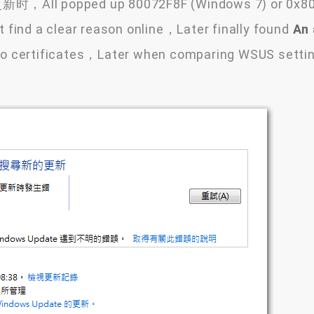
l popped up 80072F8F (Windows 7) or 0x80
ind a clear reason online，Later finally found
An 
 to certificates，Later when comparing WSUS sett