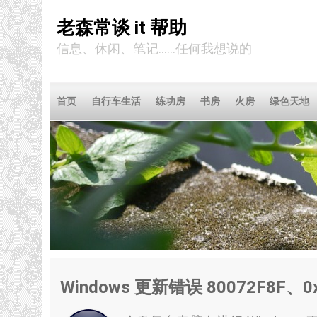
老森常谈 it 帮助
信息、休闲、笔记……任何我想说的
首页
自行车生活
练功房
书房
火房
绿色天地
Windows 更新错误 80072F8F、0x