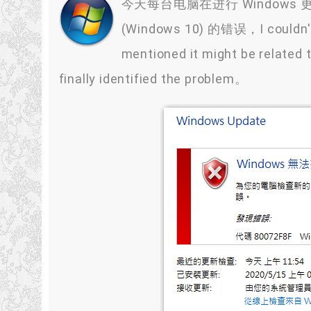
今天每台电脑在进行 Windows 更新时，Al
(Windows 10) 的错误，I couldn't f
mentioned it might be related
finally identified the problem。