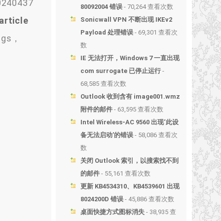
240437
80092004 错误
- 70,264 查看次数
article
Sonicwall VPN 不断出现 IKEv2
Payload 处理错误
- 69,301 查看次
ings，
数
IE 无法打开，Windows 7 一直出现
com surrogate 已停止运行
-
68,585 查看次数
Outlook 收到含有 image001.wmz
附件的邮件
- 63,595 查看次数
Intel Wireless-AC 9560 出现‘此设
备无法启动’的错误
- 58,086 查看次
数
关闭 Outlook 索引，以搜索找不到
的邮件
- 55,161 查看次数
更新 KB4534310、KB4539601 出现
8024200D 错误
- 45,886 查看次数
桌面快捷方式图标消失
- 38,935 查