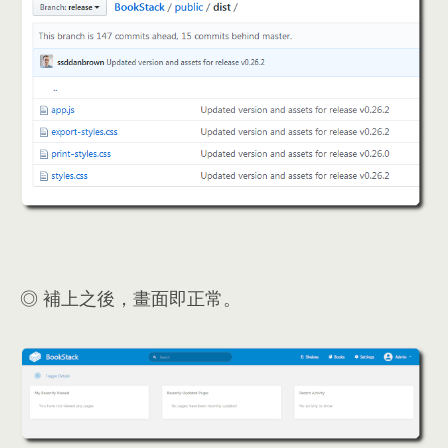
◎ 補上之後
，
畫面即正常
。