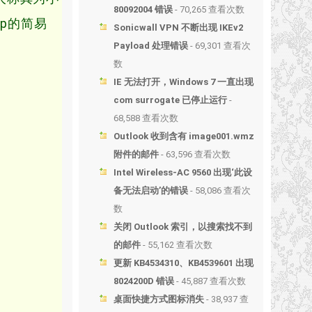
80092004 错误
- 70,265 查看次数
op的简易
Sonicwall VPN 不断出现 IKEv2
Payload 处理错误
- 69,301 查看次
数
IE 无法打开，Windows 7 一直出现
com surrogate 已停止运行
-
68,588 查看次数
Outlook 收到含有 image001.wmz
附件的邮件
- 63,596 查看次数
Intel Wireless-AC 9560 出现‘此设
备无法启动’的错误
- 58,086 查看次
数
关闭 Outlook 索引，以搜索找不到
的邮件
- 55,162 查看次数
更新 KB4534310、KB4539601 出现
8024200D 错误
- 45,887 查看次数
桌面快捷方式图标消失
- 38,937 查