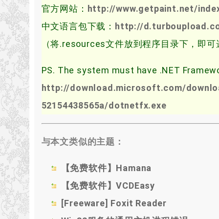
官方网站：
http://www.getpaint.net/inde
中文语言包下载：
http://d.turboupload.
（将.resources文件放到程序目录下，
PS. The system must have .NET Framewor
http://download.microsoft.com/downlo
52154438565a/dotnetfx.exe
与本文类似的主题：
【免费软件】Hamana
【免费软件】VCDEasy
[Freeware] Foxit Reader