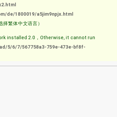
x2.html
com/de/1800019/a5jim9npjx.html
即可选择繁体中文语言）
k installed 2.0，Otherwise, it cannot run
ad/5/6/7/567758a3-759e-473e-bf8f-