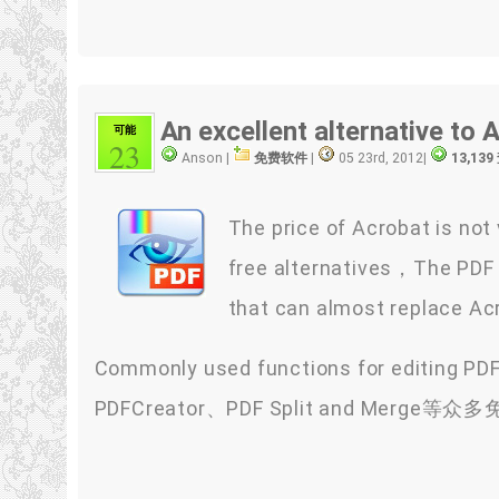
An excellent alternative t
可能
23
Anson |
免费软件
|
05 23rd, 2012
|
13,13
The price of Acrobat is not
free alternatives，The PDF X
that can almost replace A
Commonly used functions for editi
PDFCreator、PDF Split and 