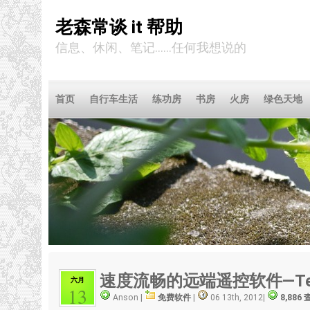
老森常谈 it 帮助
信息、休闲、笔记……任何我想说的
首页
自行车生活
练功房
书房
火房
绿色天地
速度流畅的远端遥控软件—Tea
六月
13
Anson |
免费软件
|
06 13th, 2012
|
8,886