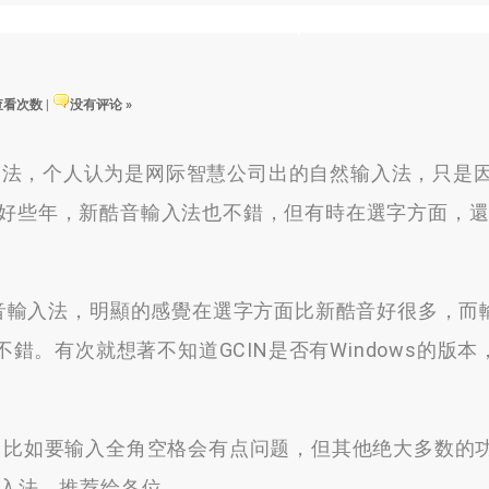
 查看次数
|
没有评论 »
音输入法，个人认为是网际智慧公司出的自然输入法，只是
好些年
，
新酷音輸入法也不錯
，
但有時在選字方面
，
音輸入法
，
明顯的感覺在選字方面比新酷音好很多
，
而
不錯
。
有次就想著不知道GCIN是否有Windows的版本
到很完善，比如要输入全角空格会有点问题，但其他绝大多数
输入法，推荐给各位。