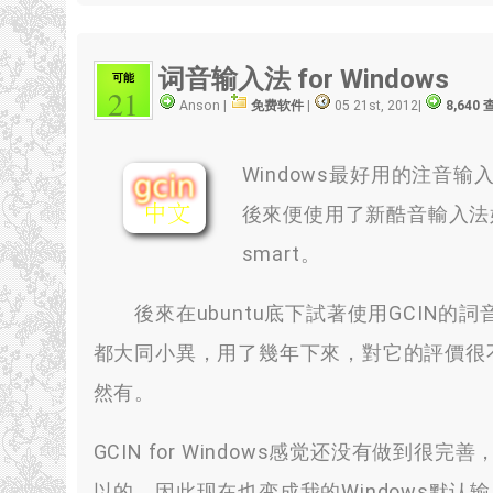
词音输入法 for Windows
可能
21
Anson |
免费软件
|
05 21st, 2012
|
8,640
Windows最好用的注
後來便使用了新酷音輸入法
smart
。
後來在ubuntu底下試著使用GCIN的詞
都大同小異
，
用了幾年下來
，
對它的評價很
然有。
GCIN for Windows感觉还没有做
以的，因此现在也变成我的Windows默认