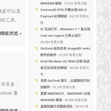
80092004 错误
- 70,263 查看次数
Sonicwall VPN 不断出现 IKEv2
就是可以直
Payload 处理错误
- 69,299 查看次
利的工具。
数
IE 无法打开，Windows 7 一直出现
继续浏览 »
com surrogate 已停止运行
-
68,584 查看次数
Outlook 收到含有 image001.wmz
附件的邮件
- 63,595 查看次数
Intel Wireless-AC 9560 出现‘此设
备无法启动’的错误
- 58,085 查看次
数
关闭 Outlook 索引，以搜索找不到
量非常多，
的邮件
- 55,160 查看次数
ook 重
更新 KB4534310、KB4539601 出现
8024200D 错误
- 45,886 查看次数
桌面快捷方式图标消失
- 38,935 查
继续浏览 »