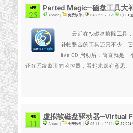
Parted Magic—磁盘工具大
APR
25
Anson |
免费软件
|
04 25th, 2012
|
8,001
最近在找磁盘擦除工具，无意间
补帖整合的工具还真不少，它包含了
live CD 启动后，简直就是
还有系统监测的监控器，看起来颇有意思。
虚拟软磁盘驱动器—Virtual Flo
可能
11
Anson |
免费软件
|
05 11th, 2011
|
29,00