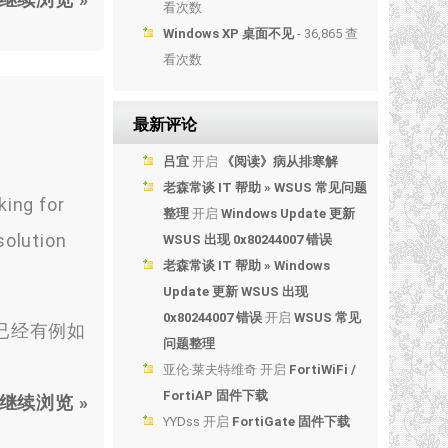
看次数
Windows XP 桌面不见
- 36,865 查
看次数
最新评论
吕宜
开启
《阅读》病从排寒解
老森常谈 IT 帮助 » WSUS 常见问题
king for
整理
开启
Windows Update 更新
solution
WSUS 出现 0x80244007 错误
老森常谈 IT 帮助 » Windows
Update 更新 WSUS 出现
0x80244007 错误
开启
WSUS 常见
密等，已经有例如
问题整理
。
亚伦·莱夫特维奇
开启
FortiWiFi /
FortiAP 固件下载
继续浏览 »
YYDss
开启
FortiGate 固件下载