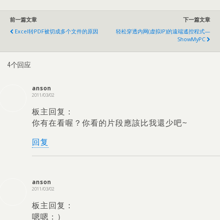
前一篇文章
下一篇文章
Excel转PDF被切成多个文件的原因
轻松穿透内网(虚拟IP)
的遠端遙控程式—
ShowMyPC
4个回应
anson
2011/03/02
板主回复：
你有在看喔？你看的片段應該比我還少吧~
回复
anson
2011/03/02
板主回复：
嗯嗯：）