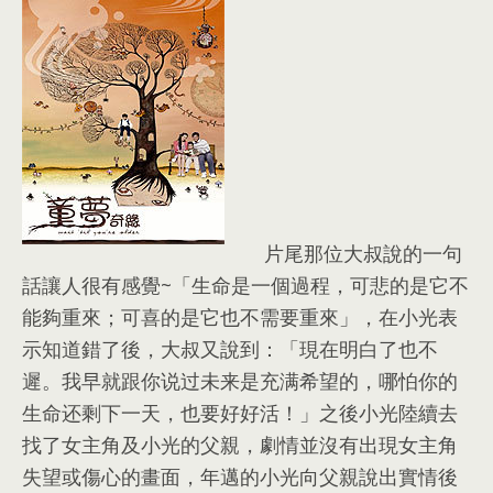
片尾那位大叔說的一句
話讓人很有感覺~「生命是一個過程，可悲的是它不
能夠重來；可喜的是它也不需要重來」，在小光表
示知道錯了後，大叔又說到：「現在明白了也不
遲。我早就跟你说过未来是充满希望的，哪怕你的
生命还剩下一天，
也要好好活！」之後小光陸續去
找了女主角及小光的父親
，
劇情並沒有出現女主角
失望或傷心的畫面
，
年邁的小光向父親說出實情後