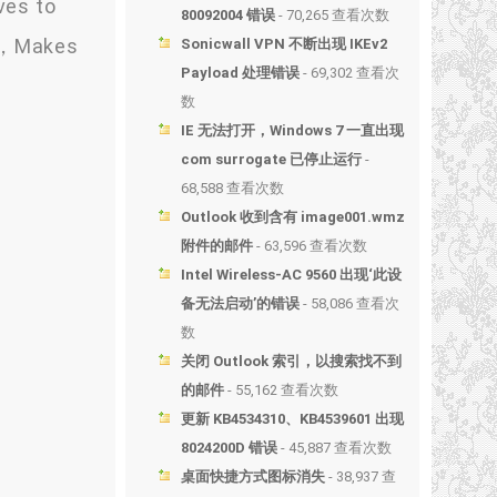
ves to
80092004 错误
- 70,265 查看次数
n.，Makes
Sonicwall VPN 不断出现 IKEv2
Payload 处理错误
- 69,302 查看次
数
IE 无法打开，Windows 7 一直出现
com surrogate 已停止运行
-
68,588 查看次数
Outlook 收到含有 image001.wmz
附件的邮件
- 63,596 查看次数
Intel Wireless-AC 9560 出现‘此设
备无法启动’的错误
- 58,086 查看次
数
关闭 Outlook 索引，以搜索找不到
的邮件
- 55,162 查看次数
更新 KB4534310、KB4539601 出现
8024200D 错误
- 45,887 查看次数
桌面快捷方式图标消失
- 38,937 查