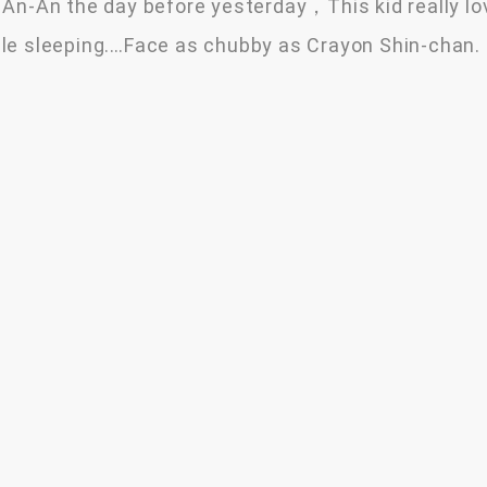
An-An the day before yesterday，This kid really lo
ile sleeping.…Face as chubby as Crayon Shin-cha