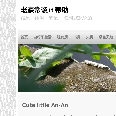
老森常谈 it 帮助
信息、休闲、笔记……任何我想说的
首页
自行车生活
练功房
书房
火房
绿色天地
Cute little An-An