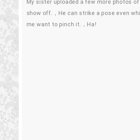
My sister uploaded a few more photos of 
show off.，He can strike a pose even wh
me want to pinch it.，Ha!