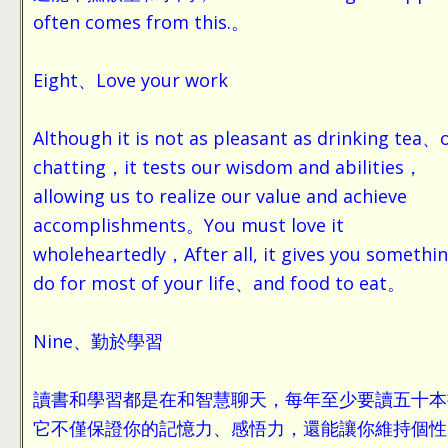
often comes from this.。
Eight、Love your work
Although it is not as pleasant as drinking tea、
chatting，it tests our wisdom and abilities，
allowing us to realize our value and achieve
accomplishments。You must love it
wholeheartedly，After all, it gives you somethin
do for most of your life、and food to eat。
Nine、勤於學習
讀書和學習都是在和智慧聊天，每年至少要讀五十本
它不僅保證你的記憶力、感悟力，還能讓你維持個性