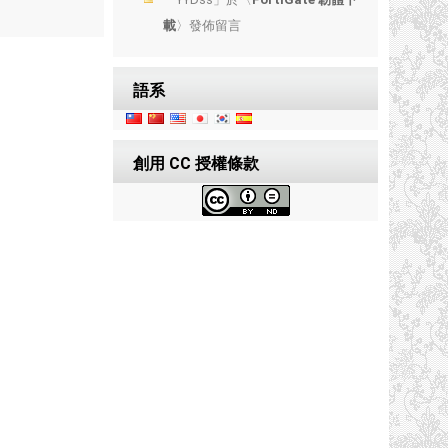
載
〉發佈留言
語系
創用 CC 授權條款