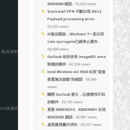
80092004 錯誤
- 70,265 views
Sonicwall VPN 不斷出現 IKEv2
Payload processing error
-
69,303 views
IE無法開啟，Windows 7一直出現
com surrogate已經停止運作
-
68,588 views
:1.取得資料庫資料並回傳 2.接收資料並寫進資料庫)
Outlook 收到含有 image001.wmz
附檔的郵件
- 63,596 views
Intel Wireless-AC 9560 出現”這個
裝置無法啟動”的錯誤
- 58,086
views
關閉 Outlook 索引，以搜尋找不到
的郵件
- 55,163 views
ate這個Action且有帶參數時
更新 KB4534310、KB4539601 出現
8024200D 錯誤
- 45,887 views
桌面捷徑圖示消失
- 38,937 views