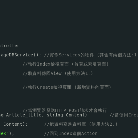
ntroller
sageDBService(); 
//實作Services的物件 (其含有兩個方法
         
//執行Index檢視頁面 (首頁或索引頁面)
;        
//將資料傳回View (使用方法1.)
         
//執行Create檢視頁面 (新增資料的頁面)
         
//當瀏覽器發送HTTP POST請求才會執行
ng Article_title, string Content)        
//當使用Cre
, Content);      
//把資料寫進資料庫 (使用方法2.)
dex"
);           
//回到Index這個Action