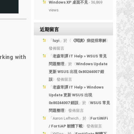
Windows XP 桌面不見
- 36,869
views
近期留言
「
luyi
」於〈
《閱讀》病從排寒解
〉
發佈留言
rking with
「
老森常譚 IT Help » WSUS 常見
問題整理
」於〈
Windows Update
更新 WSUS 出現 0x80244007 錯
誤
〉發佈留言
「
老森常譚 IT Help » Windows
Update 更新 WSUS 出現
0x80244007 錯誤
」於〈
WSUS 常見
問題整理
〉發佈留言
「
Aaron Leftwich
」於〈
FortiWiFi
/ FortiAP 韌體下載
〉發佈留言
「
YYDss
」於〈
FortiGate 韌體下