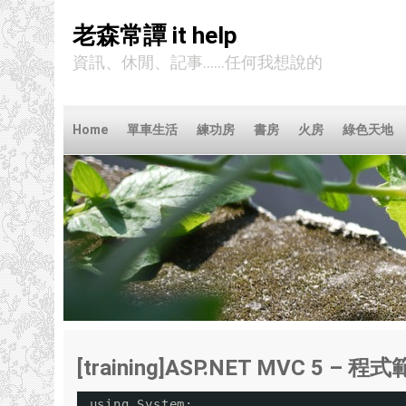
老森常譚 it help
資訊、休閒、記事……任何我想說的
Home
單車生活
練功房
書房
火房
綠色天地
[training]ASP.NET MVC 5 –
using System;