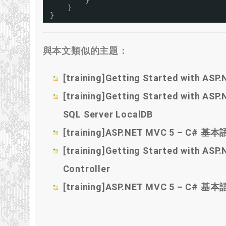
}
}
}
與本文類似的主題：
[training]Getting Started with ASP
[training]Getting Started with ASP
SQL Server LocalDB
[training]ASP.NET MVC 5 – C# 基
[training]Getting Started with ASP
Controller
[training]ASP.NET MVC 5 – C# 基