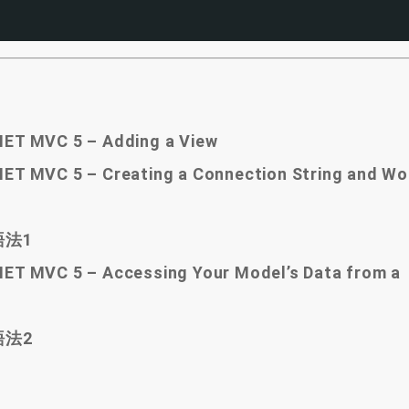
.NET MVC 5 – Adding a View
.NET MVC 5 – Creating a Connection String and Wo
本語法1
.NET MVC 5 – Accessing Your Model’s Data from a
本語法2