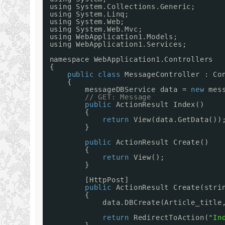
using System.Collections.Generic;
using System.Linq;
using System.Web;
using System.Web.Mvc;
using WebApplication1.Models;
using WebApplication1.Services;
namespace WebApplication1.Controllers
{
public
class
MessageController : Co
{
messageDBService data = 
new
mes
// GET: Message
public
ActionResult Index()    
{
return
View(data.GetData())
}
public
ActionResult Create()   
{
return
View();
}
[HttpPost]                     
public
ActionResult Create(stri
{
data.DBCreate(Article_title
return
RedirectToAction(
"In