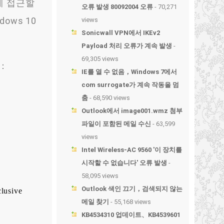
에 접근할
오류 발생 80092004 오류
- 70,271
ows
10
views
Sonicwall VPN에서 IKEv2
Payload 처리 오류가 계속 발생
-
69,305 views
：
IE를 열 수 없음，Windows 7에서
com surrogate가 계속 작동을 멈
춤
- 68,590 views
Outlook에서 image001.wmz 첨부
파일이 포함된 메일 수신
- 63,599
views
Intel Wireless-AC 9560 '이 장치를
시작할 수 없습니다' 오류 발생
-
58,095 views
Outlook 색인 끄기，검색되지 않는
lusive
메일 찾기
- 55,168 views
KB4534310 업데이트、KB4539601