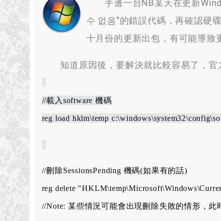
手邊一台NB某天在更新Window
수 없음”
的錯誤代碼
，
再確認硬
十月份的更新出包
，
有可能導致
知道原因後
，
要解決就比較容易了
，
官
//載入software 機碼
reg load hklm\temp c:\windows\system32\config\so
//刪除SessionsPending 機碼(如果有的話)
reg delete "HKLM\temp\Microsoft\Windows\Curren
//Note: 某些情況可能會出現刪除失敗的情形，此