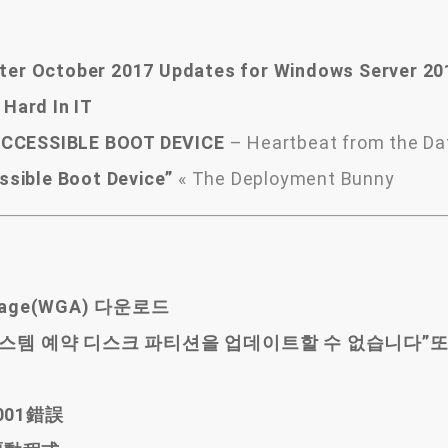
ter October
2017
Updates for Windows Server
20
Hard In IT
NACCESSIBLE BOOT DEVICE
– Heartbeat from the Da
ssible Boot Device”
« The Deployment Bunny
antage(WGA) 다운로드
생”시스템 예약 디스크 파티션을 업데이트할 수 없습니다”
001錯誤