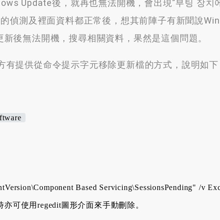
s Update後
，
就再也無法開機
，
會出現
”부팅 장치
碟的偵測及裡面資料都正常後
，
想其前陣子有新聞說Wind
更新後無法開機
，
搜尋相關資料
，
果然是這個問題
。
方有提供從命令提示字元移除更新檔的方式
，
說明如下
ftware
tVersion\Component Based Servicing\SessionsPending" /v Exc
時亦可使用regedit圖形介面來手動刪除。