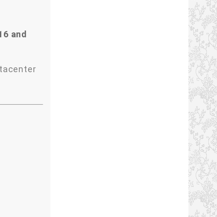
16
and
tacenter
또