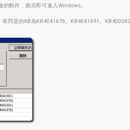
後的動作
，
跑完即可進入Windows
。
，
有問題的KB為KB4041676
、
KB4041691
、
KB40008