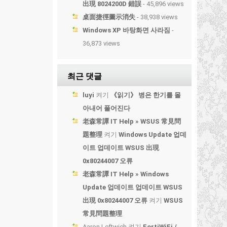
出現 8024200D 錯誤
- 45,896 views
桌面捷徑圖示消失
- 38,938 views
Windows XP 바탕화면 사라짐
-
36,873 views
최근 댓글
luyi
켜기
《읽기》 병은 한기를 몰
아내어 풀어진다
老森常譚 IT Help » WSUS 常見問
題整理
켜기
Windows Update 업데
이트 업데이트 WSUS 出現
0x80244007 오류
老森常譚 IT Help » Windows
Update 업데이트 업데이트 WSUS
出現 0x80244007 오류
켜기
WSUS
常見問題整理
Aaron Leftwich
켜기
FortiWiFi /