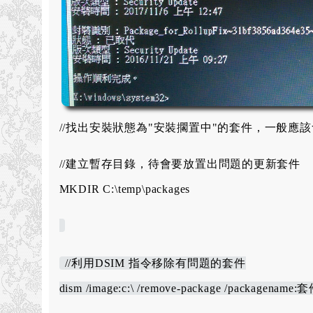
//找出安裝狀態為"安裝擱置中"的套件，一般應
//建立暫存目錄，待會要放置出問題的更新套件
MKDIR C:\temp\packages
//利用DSIM 指令移除有問題的套件
dism /image:c:\ /remove-package /packagename:套