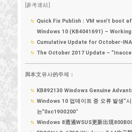
[參考連結]
Quick Fix Publish
:
VM won’t boot af
Windows
10 (
KB4041691
) –
Working 
Cumulative Update for October-I
The October
2017
Update – “Inacce
與本文유사的주제：
KB892130 Windows Genuine Adv
Windows 10 업데이트 중 오류 발
는”0xc1900200″
Windows 8透過WSUS更新出現800B0