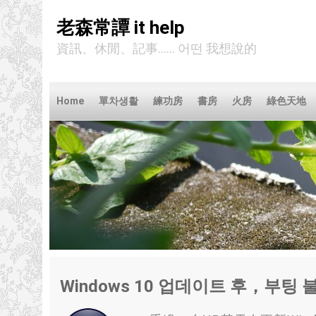
老森常譚 it help
資訊、休閒、記事...... 어떤 我想說的
Home
單차생활
練功房
書房
火房
綠色天地
Windows 10 업데이트 후，부팅