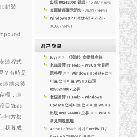
出現 8024200D 錯誤
- 45,887 views
xe封裝
，
桌面捷徑圖示消失
- 38,937 views
Windows XP 바탕화면 사라짐
-
36,867 views
mpound
최근 댓글
luyi
켜기
《閱讀》病從排寒解
安裝程式
老森常譚 IT Help » WSUS 常見問
裡呢？有時是
題整理
켜기
Windows Update 업데
이트 업데이트 WSUS 出現
安裝結束後
0x80244007 오류
存檔
，
裝
老森常譚 IT Help » Windows
設目錄都
Update 업데이트 업데이트 WSUS
出現 0x80244007 오류
켜기
WSUS
何地方都
常見問題整理
，
我養成
Aaron Leftwich
켜기
FortiWiFi /
FortiAP 펌웨어 다운로드