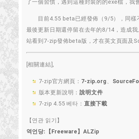
了一個習慣
，
遇到這種封裝的的exe檔
，
我
目前4.55 beta已經發佈（9/5）
，
同樣
最後更新日期還停留在去年的8/14
，
造成我
站看到7-zip發佈beta版
，
才在英文頁面及Sou
[相關連結],
7-
zip官方網頁
：
7-
zip.org
、
SourceFo
版本更新說明
：
說明文件
7-zip 4.55 베타：
直接下載
【연관 읽기】
역언당:
【Freeware】ALZip