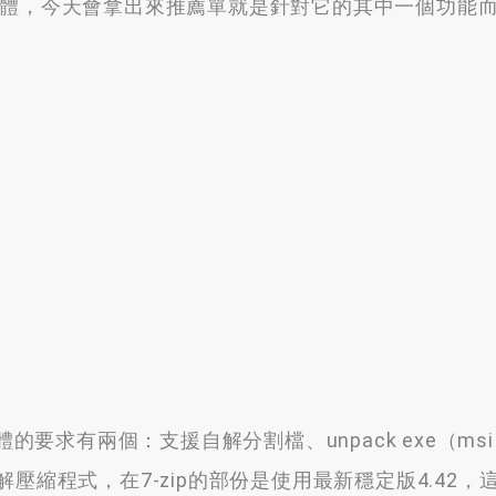
體
，
今天會拿出來推薦單就是針對它的其中一個功能
體的要求有兩個
：
支援自解分割檔
、
unpack exe（msi）
解壓縮程式
，
在7-zip的部份是使用最新穩定版4.42
，