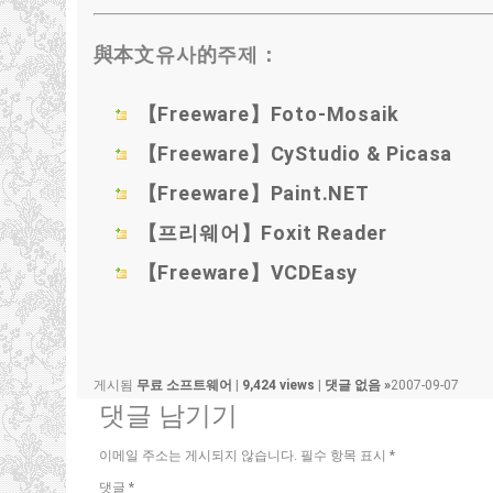
與本文유사的주제：
【Freeware】Foto-Mosaik
【Freeware】CyStudio
&
Picasa
【Freeware】Paint.NET
【프리웨어】Foxit Reader
【Freeware】VCDEasy
게시됨
무료 소프트웨어
|
9,424 views
|
댓글 없음 »
2007-09-07
댓글 남기기
이메일 주소는 게시되지 않습니다.
필수 항목 표시
*
댓글
*