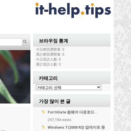
브라우징 통계
今日網頁瀏覽量: 0
累計網頁瀏覽量: 0
今日造訪人數: 0
累計造訪人數: 0
카테고리
가장 많이 본 글
FortiGate 펌웨어 다운로드
-
257,194 views
Windows 7 (2008 R2) 업데이트 중