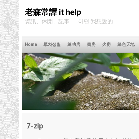
老森常譚 it help
資訊、休閒、記事...... 어떤 我想說的
Home
單차생활
練功房
書房
火房
綠色天地
7-zip