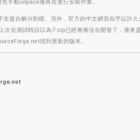
會先手動unpack後再在進行安裝作業
。
不支援自解分割檔
。
另外
，
官方的中文網頁似乎以許久
上次在測試時誤以為7-zip已經漸漸沒在開發了
，
後來
rceForge.net找到更新的版本
。
rge.net