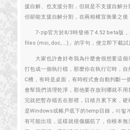
援自解
、
也支援分割
，
但就是不支援自解分
但卻能支援自解分割
，
在兩相權宜衡量之後
7-zip官方於8/3時發佈了4.52 beta版
，
files
(
msi
,
doc
, …)
」的字句
，
便立即下載試
大家也許會好奇我為什麼會很想要這個
打包成一個執行檔
，
那麼你在執行它時
，
自
C槽
，
有時是桌面
，
有時程式會自動判斷一
會幫我們清理乾淨
，
那他要存放到哪就不用
完就把暫存檔丟在那裡
，
日積月累下來
，
硬
是Windows或帳戶底下的temp目錄
，이렇게
有可能出現
，
這樣就很傷腦筋了
，
你根本無