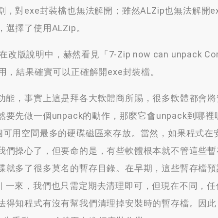
割
，
對exe封裝檔也無法解開
；
雖然ALZip也無法解開e
，
選擇了使用ALZip
。
在改版說明中
，
赫然看見「7-Zip now can unpack Co
用
，
結果確實可以正確解開exe封裝檔
。
功能
，
事實上這是拜各大軟體商所賜
，
很多軟體都會將
然要先做一個unpack的動作
，
那麼它會unpack到哪
個可用空間最多的硬碟磁區來存放
。
當然
，
如果程式在
我們操心了
，
但要命的是
，
有些軟體根本就不管這些暫
碟就多了很多莫名的暫存目錄
。
在早期
，
這些暫存檔預
 一來，
我們也只需定期去清理即可
，
但現在不同
，
任
法得知程式有沒有幫我們清理掉安裝時的暫存檔
。
因此