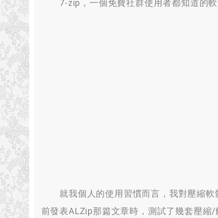
7-zip
，
一個免費社群使用者都知道的軟
就我個人的使用習慣而言
，
我對壓縮軟
前發表ALZip那篇文章時
，
測試了幾套壓縮/