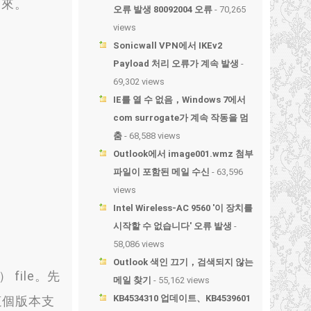
而來
。
오류 발생 80092004 오류
- 70,265
views
Sonicwall VPN에서 IKEv2
Payload 처리 오류가 계속 발생
-
69,302 views
IE를 열 수 없음，Windows 7에서
com surrogate가 계속 작동을 멈
춤
- 68,588 views
Outlook에서 image001.wmz 첨부
파일이 포함된 메일 수신
- 63,596
views
Intel Wireless-AC 9560 '이 장치를
시작할 수 없습니다' 오류 발생
-
58,086 views
Outlook 색인 끄기，검색되지 않는
 file
。
先
메일 찾기
- 55,162 views
KB4534310 업데이트、KB4539601
這個版本支