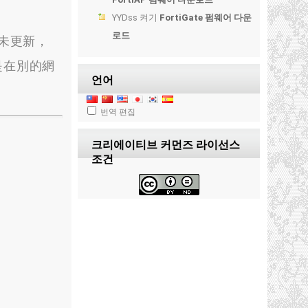
YYDss
켜기
FortiGate 펌웨어 다운
로드
未更新
，
是在別的網
언어
번역 편집
크리에이티브 커먼즈 라이선스
조건