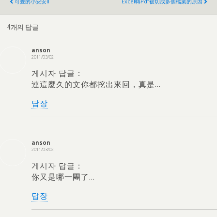
可愛的小安安II
Excel轉pdf被切成多個檔案的原因
4개의 답글
anson
2011/03/02
게시자 답글：
連這麼久的文你都挖出來回
，
真是
…
답장
anson
2011/03/02
게시자 답글：
你又是哪一團了
…
답장