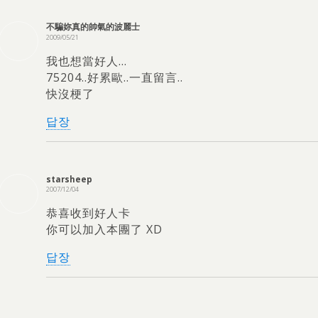
不騙妳真的帥氣的波麗士
2009/05/21
我也想當好人
…
75204..
好累歐..一直留言.
.
快沒梗了
답장
starsheep
2007/12/04
恭喜收到好人卡
你可以加入本團了 XD
답장