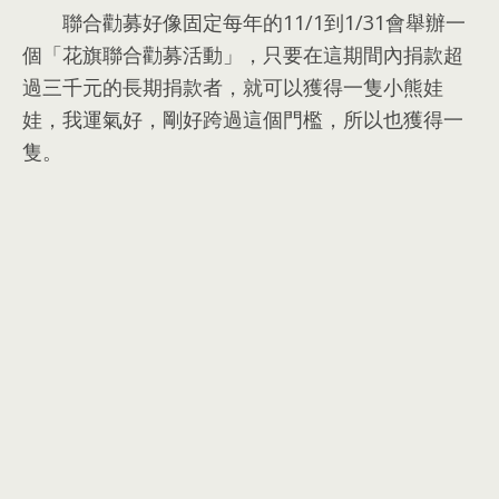
聯合勸募好像固定每年的11/1到1/31會舉辦一
個「花旗聯合勸募活動」
，
只要在這期間內捐款超
過三千元的長期捐款者
，
就可以獲得一隻小熊娃
娃
，
我運氣好
，
剛好跨過這個門檻
，
所以也獲得一
隻
。