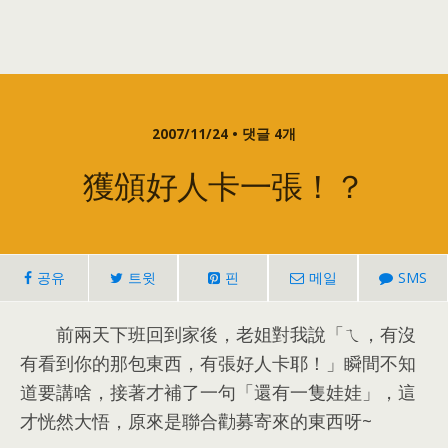
2007/11/24 • 댓글 4개
獲頒好人卡一張！？
공유
트윗
핀
메일
SMS
前兩天下班回到家後
，
老姐對我說「ㄟ
，
有沒
有看到你的那包東西
，
有張好人卡耶！」瞬間不知
道要講啥
，
接著才補了一句「還有一隻娃娃」
，
這
才恍然大悟
，
原來是聯合勸募寄來的東西呀~