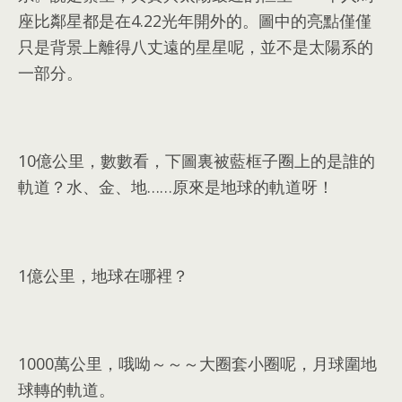
座比鄰星都是在4.22光年開外的
。
圖中的亮點僅僅
只是背景上離得八丈遠的星星呢
，
並不是太陽系的
一部分
。
10
億公里
，
數數看
，
下圖裏被藍框子圈上的是誰的
軌道？水
、
金
、
地……原來是地球的軌道呀！
1
億公里
，
地球在哪裡？
1000
萬公里
，
哦呦～～～大圈套小圈呢
，
月球圍地
球轉的軌道
。