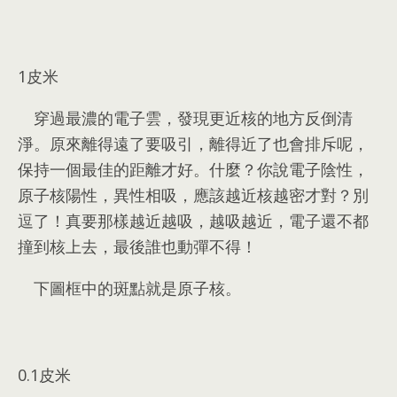
1
皮米
穿過最濃的電子雲
，
發現更近核的地方反倒清
淨
。
原來離得遠了要吸引
，
離得近了也會排斥呢
，
保持一個最佳的距離才好
。
什麼？你說電子陰性
，
原子核陽性
，
異性相吸
，
應該越近核越密才對？別
逗了！真要那樣越近越吸
，
越吸越近
，
電子還不都
撞到核上去
，
最後誰也動彈不得！
下圖框中的斑點就是原子核
。
0.1
皮米