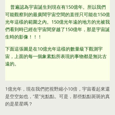
普遍認為宇宙誕生到現在有150億年
。
所以我們
可能觀察到的最廣闊宇宙空間的直徑只可能在150億
光年這樣的範圍之內
。150
億光年遠的地方的光被我
們看到時已經在宇宙間穿越了150億年
，
那是宇宙誕
生時的影像！！！
下面這張圖是在10億光年這樣的數量級下觀測宇
宙
，
上面的每一個象素點所表現的事物都是無比古
遠的
。
1
億光年
，
現在我們把視野縮小10倍
，
宇宙看起來還
是空空如也
，
“星”光點點
。
可是
，
那些點點斑斑的真
的是星星嗎？