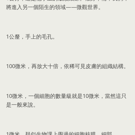
將進入另一個陌生的領域——微觀世界
。
1
公釐
，
手上的毛孔
。
100
微米
，
再放大十倍
，
依稀可見皮膚的組織結構
。
10
微米
，
一個細胞的數量級就是10微米
，
當然這只
是一般來說
。
1
微米
，
疑似生物課上學過的細胞核膜
，
細部
。