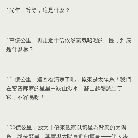
1
光年
，
等等
，
這是什麼？
1
萬億公里
，
再走近十倍依然霧氣昭昭的一團
，
到底
是什麼嘛？
1
千億公里
，
這回看清楚了吧
，
原來是太陽系！我們
在密密麻麻的星星中跋山涉水
，
翻山越嶺認出了
它
，
不容易呀！
100
億公里
，
放大十倍來觀察以繁星為背景的太陽
系
。
說是繁星
，
其實與太陽最近的恒星——半人馬