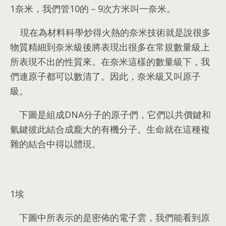
1
奈米
，
我們管10的－9次方米叫一奈米
。
現在為材料科學炒得火熱的奈米技術就是說很多
物質精細到奈米級後將表現出很多在常規數量級上
所表現不出的性質來
。
在奈米這樣的數量級下
，
我
們連原子都可以數清了
。
因此
，
奈米級又叫原子
級
。
下圖是組成DNA分子的原子們
，
它們以共價鍵和
氫鍵彼此結合成龐大的有機分子
。
生命就在這種複
雜的結合中得以體現
。
1
埃
下圖中所表示的是密佈的電子雲
，
我們能看到原