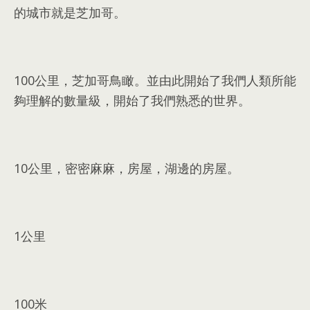
的城市就是芝加哥
。
100
公里
，
芝加哥鳥瞰
。
並由此開始了我們人類所能
夠理解的數量級
，
開始了我們熟悉的世界
。
10
公里
，
密密麻麻
，
房屋
，
湖邊的房屋
。
1
公里
100
米