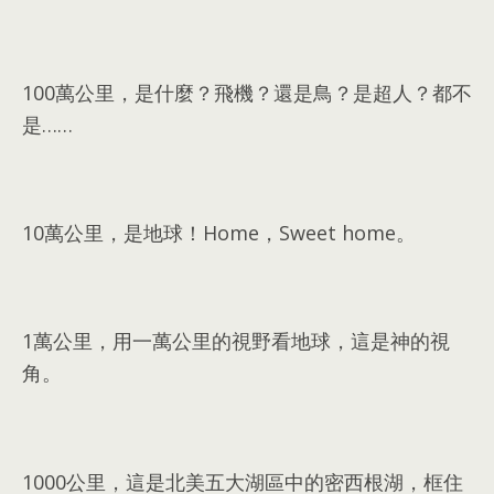
100
萬公里
，
是什麼？飛機？還是鳥？是超人？都不
是……
10
萬公里
，
是地球！Home
，
Sweet home
。
1
萬公里
，
用一萬公里的視野看地球
，
這是神的視
角
。
1000
公里
，
這是北美五大湖區中的密西根湖
，
框住