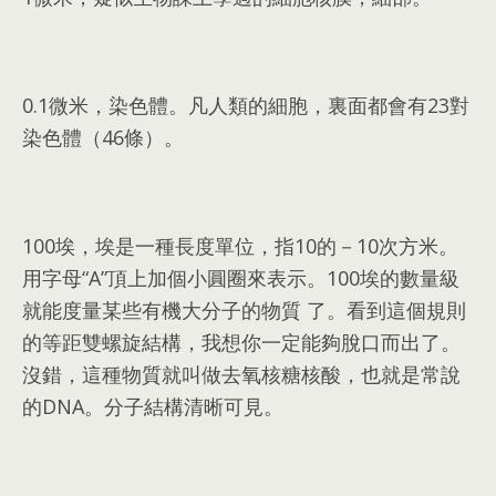
0.1
微米
，
染色體
。
凡人類的細胞
，
裏面都會有23對
染色體（46條）
。
100
埃
，
埃是一種長度單位
，
指10的－10次方米
。
用字母“A”頂上加個小圓圈來表示
。100
埃的數量級
就能度量某些有機大分子的物質 了
。
看到這個規則
的等距雙螺旋結構
，
我想你一定能夠脫口而出了
。
沒錯
，
這種物質就叫做去氧核糖核酸
，
也就是常說
的DNA
。
分子結構清晰可見
。