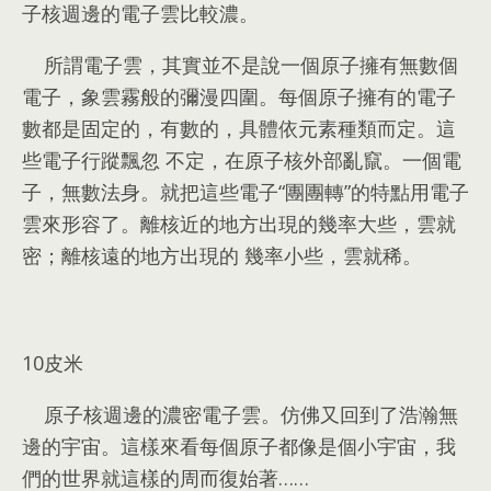
子核週邊的電子雲比較濃
。
所謂電子雲
，
其實並不是說一個原子擁有無數個
電子
，
象雲霧般的彌漫四圍
。
每個原子擁有的電子
數都是固定的
，
有數的
，
具體依元素種類而定
。
這
些電子行蹤飄忽 不定
，
在原子核外部亂竄
。
一個電
子
，
無數法身
。
就把這些電子“團團轉”的特點用電子
雲來形容了
。
離核近的地方出現的幾率大些
，
雲就
密
；
離核遠的地方出現的 幾率小些
，
雲就稀
。
10
皮米
原子核週邊的濃密電子雲
。
仿佛又回到了浩瀚無
邊的宇宙
。
這樣來看每個原子都像是個小宇宙
，
我
們的世界就這樣的周而復始著……