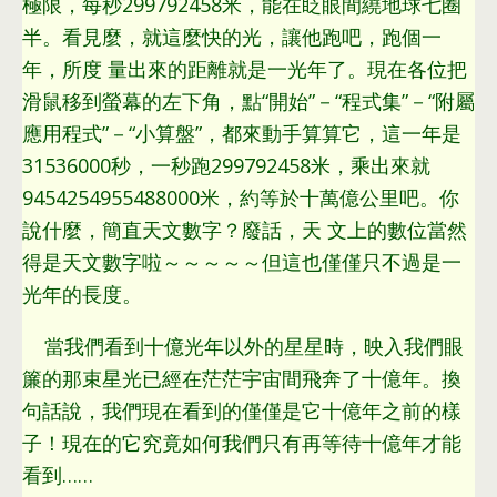
極限
，
每秒299792458米
，
能在眨眼間繞地球七圈
半
。
看見麼
，
就這麼快的光
，
讓他跑吧
，
跑個一
年
，
所度 量出來的距離就是一光年了
。
現在各位把
滑鼠移到螢幕的左下角
，
點“開始”－“程式集”－“附屬
應用程式”－“小算盤”
，
都來動手算算它
，
這一年是
31536000秒
，
一秒跑299792458米
，
乘出來就
9454254955488000米
，
約等於十萬億公里吧
。
你
說什麼
，
簡直天文數字？廢話
，
天 文上的數位當然
得是天文數字啦～～～～～但這也僅僅只不過是一
光年的長度
。
當我們看到十億光年以外的星星時
，
映入我們眼
簾的那束星光已經在茫茫宇宙間飛奔了十億年
。
換
句話說
，
我們現在看到的僅僅是它十億年之前的樣
子！現在的它究竟如何我們只有再等待十億年才能
看到……