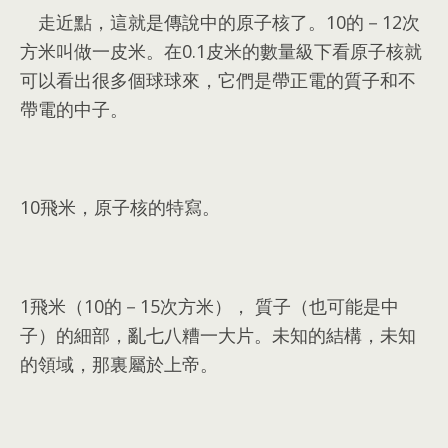
走近點
，
這就是傳說中的原子核了
。10
的－12次
方米叫做一皮米
。
在0.1皮米的數量級下看原子核就
可以看出很多個球球來
，
它們是帶正電的質子和不
帶電的中子
。
10
飛米
，
原子核的特寫
。
1
飛米（10的－15次方米）
，
質子（也可能是中
子）的細部
，
亂七八糟一大片
。
未知的結構
，
未知
的領域
，
那裏屬於上帝
。