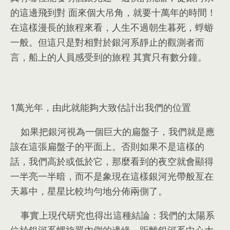
的這邊飛到對 面來個大吊角
，
就要十萬年的時間！
在這樣漫長的旅程來看
，
人生不過朝生暮死
，
蜉蝣
一般
。
但這只是對相對於銀河系靜止的觀測者而
言
，
船上的人員感受到的旅程 其實只有數分鐘
。
1
萬光年
，
由此就能夠大致估計出我們的位置
如果把銀河視為一個巨大的扁盤子
，
我們就是應
該在這張扁盤子的平面上
。
否則如果不是這樣的
話
，
我們高於或低於它
，
那麼看到的夜空就會顯得
一半亮一半暗
，
而不是象現在這樣銀河光帶般亙在
天幕中
，
星星比較均勻地分佈兩側了
。
事實上現代研究也得出這種結論
：
我們的太陽系
位於銀河系螺旋翼內側的邊緣
，
距離銀河系中心大