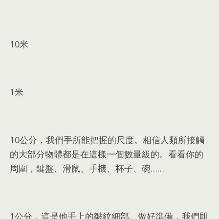
10
米
1
米
10
公分
，
我們手所能把握的尺度
。
相信人類所接觸
的大部分物體都是在這樣一個數量級的
。
看看你的
周圍
，
鍵盤
、
滑鼠
、
手機
、
杯子
、
碗……
1
公分
，
這是他手上的皺紋細部
。
做好準備
，
我們即