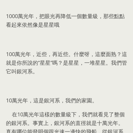
1000
萬光年
，
把眼光再降低一個數量級
，
那些點點
看起來依然像是星星哦
100
萬光年
，
近些
，
再近些
。
什麼呀
，
這麼面熟？這
就是你所說的“星星”嗎？是星星
，
一堆星星
。
我們管
它叫銀河系
。
10
萬光年
，
這是銀河系
，
我們的家園
。
在10萬光年這樣的數量級下
，
我們就看見了整個
的銀河系
。
事實上
，
銀河系的直徑就是十萬光年
。
真有哪位能發明個跟光速一邊快的飛船
，
從銀河系