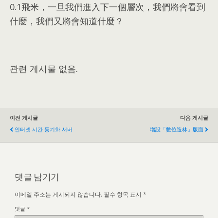
0.1
飛米
，
一旦我們進入下一個層次
，
我們將會看到
什麼
，
我們又將會知道什麼？
관련 게시물 없음.
이전 게시글
다음 게시글
인터넷 시간 동기화 서버
增設「數位造林」版面
댓글 남기기
이메일 주소는 게시되지 않습니다.
필수 항목 표시
*
댓글
*