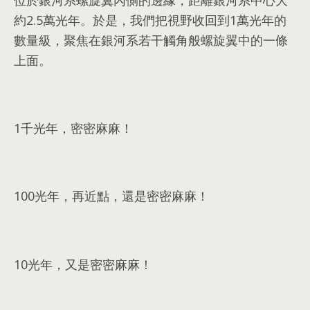
約2.5萬光年
。
於是
，
我們把視野收回到1萬光年的
數量級
，
聚焦在銀河系若干觸角般螺旋翼中的一條
上面
。
1
千光年
，
密密麻麻！
100
光年
，
再近點
，
還是密密麻麻！
10
光年
，
又是密密麻麻！