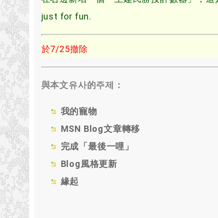
just for fun
.
於7/25撤除
與本文유사的주제：
我的寵物
MSN Blog文章轉移
完成「最後一哩」
Blog風格更新
緣起