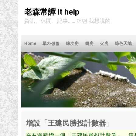
老森常譚 it help
資訊、休閒、記事...... 어떤 我想說的
Home
單차생활
練功房
書房
火房
綠色天地
增設「王建民勝投計數器」
在右邊新增一個「王建民勝投計數器」
，
這