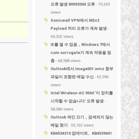
오류 발생 80092004 오류
- 70,265
views
Sonicwall VPN에서 IKEv2
Payload 처리 오류가 계속 발생
-
69,302 views
IE를 열 수 없음，Windows 7에서
com surrogate가 계속 작동을 멈
춤
- 68,588 views
Outlook에서 image001.wmz 첨부
파일이 포함된 메일 수신
- 63,596
views
Intel Wireless-AC 9560 '이 장치를
시작할 수 없습니다' 오류 발생
-
58,086 views
Outlook 색인 끄기，검색되지 않는
메일 찾기
- 55,162 views
KB4534310 업데이트、KB4539601