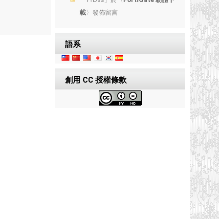
載
〉發佈留言
語系
創用 CC 授權條款