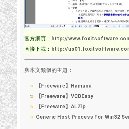
官方網頁：
http://www.foxitsoftware.co
直接下載：
http://us01.foxitsoftware.co
與本文類似的主題：
【Freeware】Hamana
【Freeware】VCDEasy
【Freeware】ALZip
Generic Host Process For Win32 S