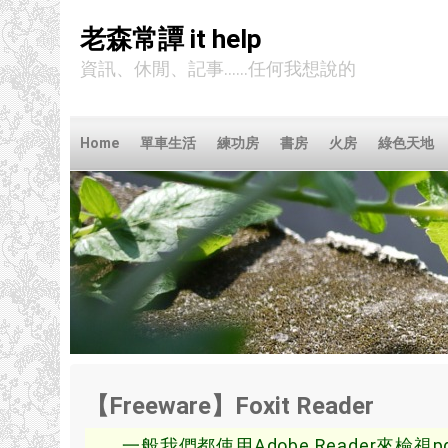
老森常譚 it help
資訊、休閒、記事……任何我想說的
Home
單車生活
練功房
書房
火房
綠色天地
【Freeware】Foxit Reader
一般我們都使用Adobe Reader來檢視p