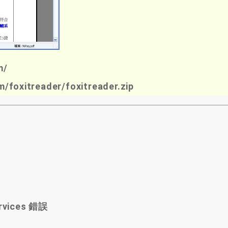
m/
m/foxitreader/foxitreader.zip
ervices 錯誤