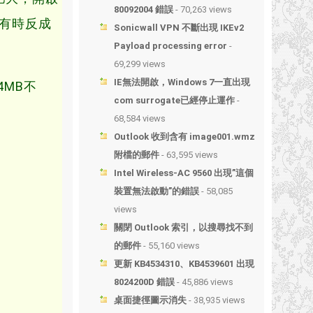
80092004 錯誤
- 70,263 views
r有時反成
Sonicwall VPN 不斷出現 IKEv2
Payload processing error
-
69,299 views
IE無法開啟，Windows 7一直出現
4MB不
com surrogate已經停止運作
-
68,584 views
Outlook 收到含有 image001.wmz
附檔的郵件
- 63,595 views
Intel Wireless-AC 9560 出現”這個
裝置無法啟動”的錯誤
- 58,085
views
關閉 Outlook 索引，以搜尋找不到
的郵件
- 55,160 views
更新 KB4534310、KB4539601 出現
8024200D 錯誤
- 45,886 views
桌面捷徑圖示消失
- 38,935 views