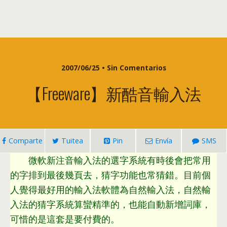
2007/06/25 • Sin Comentarios
【Freeware】新酷音輸入法
Comparte
Tuitea
Pin
Envía
SMS
微軟新注音輸入法的選字系統有時後會把常用
的字排到最後幾頁去
，
猜字功能也常猜錯
。
目前個
人覺得最好用的輸入法軟體為自然輸入法
，
自然輸
入法的猜字系統算蠻精準的
，
也能自動新增詞庫
，
可惜的是這套是要付費的
。