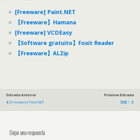
[Freeware] Paint.NET
【Freeware】Hamana
[Freeware] VCDEasy
【Software gratuito】Foxit Reader
【Freeware】ALZip
Entrada Anterior
Próxima Entrada
[Freeware] Paint.NET
驚醒！
Dejar una respuesta