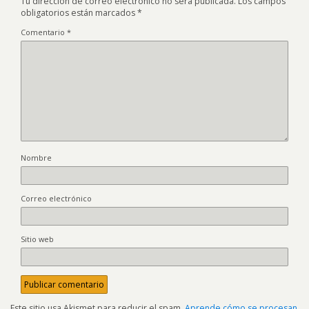
Tu dirección de correo electrónico no será publicada.
Los campos
obligatorios están marcados
*
Comentario
*
Nombre
Correo electrónico
Sitio web
Este sitio usa Akismet para reducir el spam.
Aprende cómo se procesan