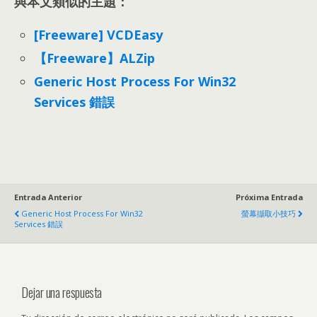
與本文類似的主題：
[Freeware] VCDEasy
【Freeware】ALZip
Generic Host Process For Win32
Services 錯誤
Entrada Anterior
Próxima Entrada
Generic Host Process For Win32
螢幕擷取小技巧
Services 錯誤
Dejar una respuesta