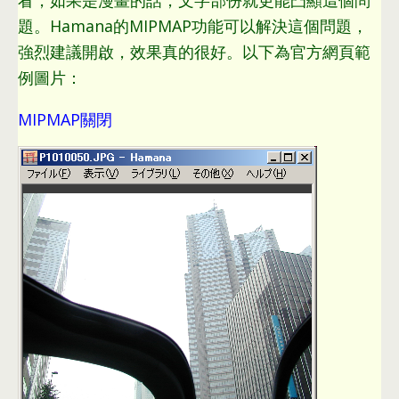
看
，
如果是漫畫的話
，
文字部份就更能凸顯這個問
題
。
Hamana的MIPMAP功能可以解決這個問題
，
強烈建議開啟
，
效果真的很好
。
以下為官方網頁範
例圖片
：
MIPMAP關閉