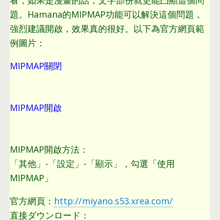
看
，
如果是漫畫的話
，
文字部份就更能凸顯這個問
題
。
Hamana的MIPMAP功能可以解決這個問題
，
強烈建議開啟
，
效果真的很好
。
以下為官方網頁範
例圖片
：
MIPMAP關閉
MIPMAP開啟
MIPMAP開啟方法
：
「其他」-「設定」-「顯示」
，
勾選「使用
MIPMAP」
官方網頁
：
http://miyano.s53.xrea.com/
直接ダウンロード：