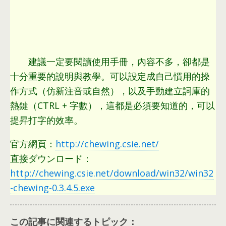
建議一定要閱讀使用手冊
，
內容不多
，
卻都是
十分重要的說明與教學
。
可以設定成自己慣用的操
作方式（仿新注音或自然）
，
以及手動建立詞庫的
熱鍵（CTRL
+
字數）
，
這都是必須要知道的
，
可以
提昇打字的效率
。
官方網頁
：
http://chewing.csie.net/
直接ダウンロード：
http://chewing.csie.net/download/win32/win32
-chewing-0.3.4.5.exe
この記事に関連するトピック：