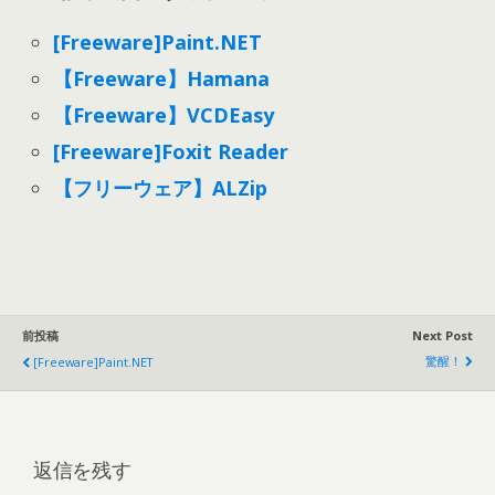
[Freeware]Paint.NET
【Freeware】Hamana
【Freeware】VCDEasy
[Freeware]Foxit Reader
【フリーウェア】ALZip
前投稿
Next Post
驚醒！
[Freeware]Paint.NET
返信を残す