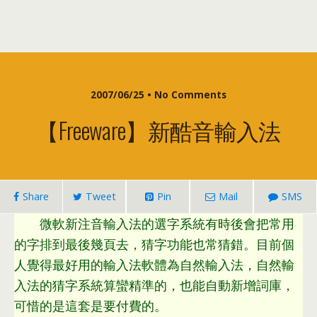
2007/06/25 •
No Comments
【Freeware】新酷音輸入法
Share
Tweet
Pin
Mail
SMS
微軟新注音輸入法的選字系統有時後會把常用
的字排到最後幾頁去
，
猜字功能也常猜錯
。
目前個
人覺得最好用的輸入法軟體為自然輸入法
，
自然輸
入法的猜字系統算蠻精準的
，
也能自動新增詞庫
，
可惜的是這套是要付費的
。