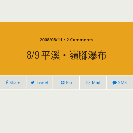
2008/08/11 • 2 Comments
8/9 平溪‧嶺腳瀑布
Share
Tweet
Pin
Mail
SMS