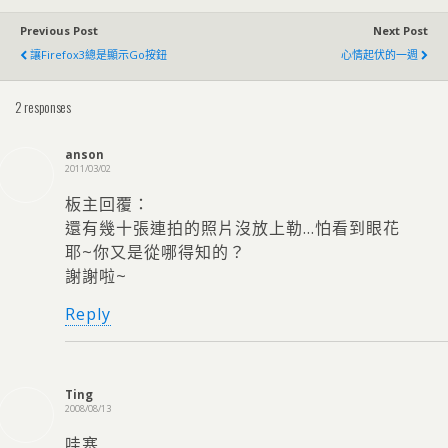
Previous Post
Next Post
讓Firefox3總是顯示Go按鈕
心情起伏的一週
2 responses
anson
2011/03/02
板主回覆：
還有幾十張連拍的照片沒放上勒…怕看到眼花
耶~你又是從哪得知的？
謝謝啦~
Reply
Ting
2008/08/13
哇塞