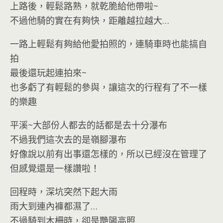
上路後，輕鬆路熟，就乾脆給他帶啦~
不過他騎的實在有夠快，距離越拉越大…
一路上輕鬆有夠給他愛拍照的，連騎車時也能搞自
拍
最後還玩起連拍來~
也多虧了有輕鬆的參與，讓這次的行程有了不一樣
的樂趣
平溪~大部份人都去的話都是去十分瀑布
不過我們這次去的是嶺腳瀑布
好像說以前有出事還怎樣的，所以已經沒在管理了
但感覺還是一樣讚啦！
回程時，深坑突然下起大雨
雨大到連內褲都濕了…
不過騎到木柵時，卻是艷陽高照