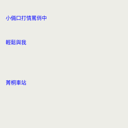
小倆口打情罵俏中
輕鬆與我
菁桐車站