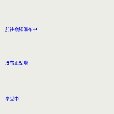
前往嶺腳瀑布中
瀑布正點啦
享受中