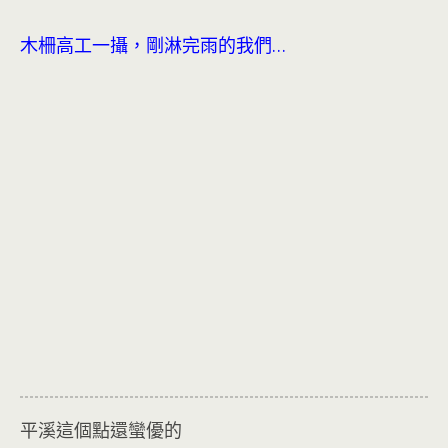
木柵高工一攝，剛淋完雨的我們…
平溪這個點還蠻優的