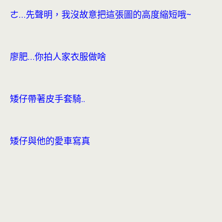
ㄜ…先聲明，我沒故意把這張圖的高度縮短哦~
廖肥…你拍人家衣服做啥
矮仔帶著皮手套騎..
矮仔與他的愛車寫真