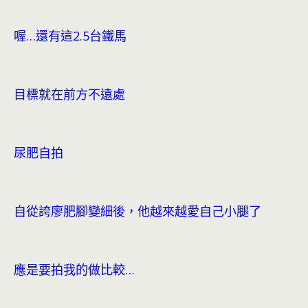
喔…還有這2.5台鐵馬
目標就在前方不遠處
尿肥自拍
自從誇廖肥腳變細後，他越來越愛自己小腿了
應是要拍我的做比較…