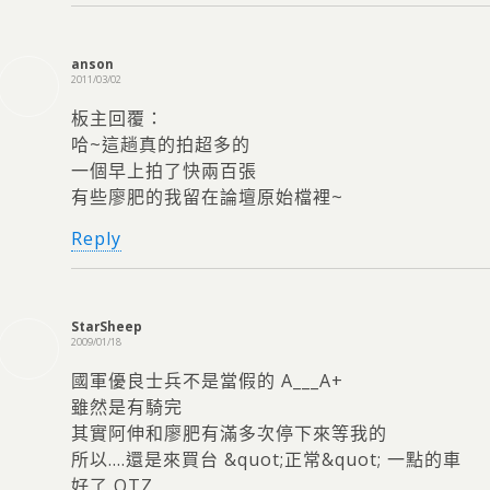
anson
2011/03/02
板主回覆：
哈~這趟真的拍超多的
一個早上拍了快兩百張
有些廖肥的我留在論壇原始檔裡~
Reply
StarSheep
2009/01/18
國軍優良士兵不是當假的 A___A+
雖然是有騎完
其實阿伸和廖肥有滿多次停下來等我的
所以….還是來買台 &quot;正常&quot; 一點的車
好了 OTZ