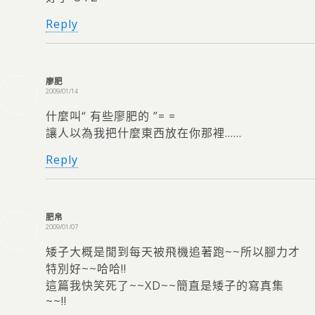
Reply
廖肥
2009/01/14
什麼叫“ 有些廖肥的 ”= =
讓人以為我把什麼東西放在你那裡……
Reply
肥帛
2009/01/07
矮子大概是閒到每天被飛機追著跑~~所以腳力才
特別好~~哈哈!!
這篇我快笑死了~~XD~~簡直是矮子的寫真集
~~!!