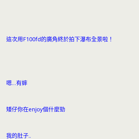
這次用F100fd的廣角終於拍下瀑布全景啦！
嗯…有蟀
矮仔你在enjoy個什麼勁
我的肚子..