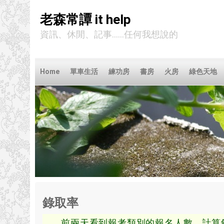
老森常譚 it help
資訊、休閒、記事……任何我想說的
Home
單車生活
練功房
書房
火房
綠色天地
錄取率
前兩天看到報考類別的報名人數，計算錄取