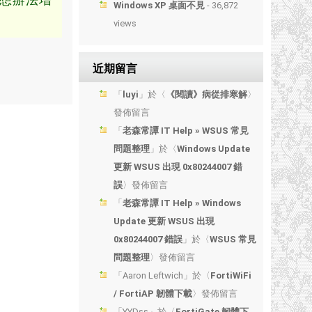
Windows XP 桌面不見
- 36,872
views
近期留言
「
luyi
」於〈
《閱讀》病從排寒解
〉
發佈留言
「
老森常譚 IT Help » WSUS 常見
問題整理
」於〈
Windows Update
更新 WSUS 出現 0x80244007 錯
誤
〉發佈留言
「
老森常譚 IT Help » Windows
Update 更新 WSUS 出現
0x80244007 錯誤
」於〈
WSUS 常見
問題整理
〉發佈留言
「
Aaron Leftwich
」於〈
FortiWiFi
/ FortiAP 韌體下載
〉發佈留言
「
YYDss
」於〈
FortiGate 韌體下