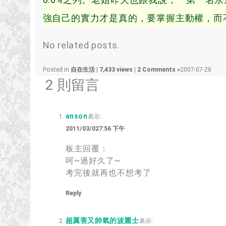
強自己的實力才是真的，要掌握主動權，而
No related posts.
Posted in
自在生活
|
7,433 views
|
2 Comments »
2007-07-28
2 則留言
anson
表示:
2011/03/027:56 下午
板主回覆：
呵~過好久了~
考完後就再也不想考了
Reply
超厲害又帥氣的波麗士
表示: