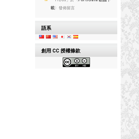
載
〉發佈留言
語系
創用 CC 授權條款