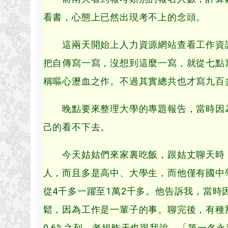
看書，心態上已然出現考不上的念頭。
這兩天開始上人力資源網站查看工作資訊
把自傳寫一寫，沒想到這麼一寫，就從七點
稱嘔心瀝血之作。不過其實總共也才寫九百
晚點要來整理大學的專題報告，當時因為
己的看不下去。
今天姑姑們來家裏吃飯，跟姑丈聊天時，
人，而且多是高中、大學生，而他僅有國中
從4千多一躍至1萬2千多。他告訴我，當
鬆，因為工作是一輩子的事。聊完後，有種
0.6%之列。老姐昨天也跟我說，「第一名