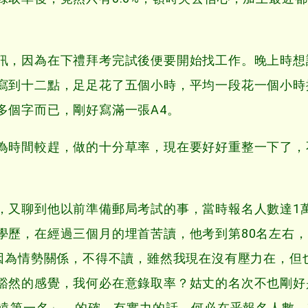
，因為在下禮拜考完試後便要開始找工作。晚上時想
寫到十二點，足足花了五個小時，平均一段花一個小時
多個字而已，剛好寫滿一張A4。
時間較趕，做的十分草率，現在要好好重整一下了，
又聊到他以前準備郵局考試的事，當時報名人數達1萬
學歷，在經過三個月的埋首苦讀，他考到第80名左右
時因為情勢關係，不得不讀，雖然我現在沒有壓力在，但
豁然的感覺，我何必在意錄取率？姑丈的名次不也剛好
永遠第一名」，的確，有實力的話，何必在乎報名人數