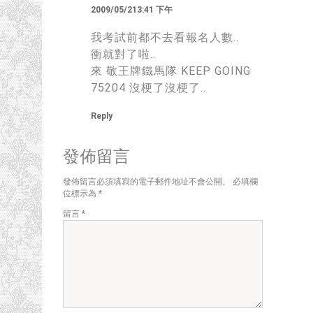
2009/05/213:41 下午
我考試前都不去看報名人數..
衝就對了啦..
來 敬王牌鐵馬隊 KEEP GOING
75204 沒梗了沒梗了..
Reply
發佈留言
發佈留言必須填寫的電子郵件地址不會公開。
必填欄
位標示為
*
留言
*