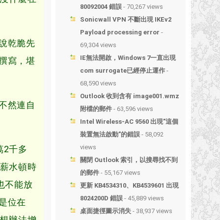
80092004 錯誤
- 70,267 views
Sonicwall VPN 不斷出現 IKEv2
Payload processing error
-
說乾脆先
69,304 views
IE無法開啟，Windows 7一直出現
撰寫，堪
com surrogate已經停止運作
-
68,590 views
Outlook 收到含有 image001.wmz
不然連自
附檔的郵件
- 63,596 views
Intel Wireless-AC 9560 出現”這個
裝置無法啟動”的錯誤
- 58,092
views
2千多
關閉 Outlook 索引，以搜尋找不到
，薪水頓時
的郵件
- 55,167 views
也不能放
更新 KB4534310、KB4539601 出現
8024200D 錯誤
- 45,889 views
是位在
桌面捷徑圖示消失
- 38,937 views
，想辦法增