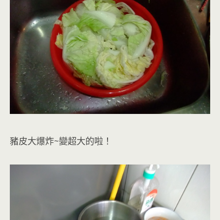
豬皮大爆炸~變超大的啦！