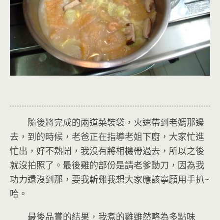
隨後將完成的兩道菜裝袋，火速帶到老媽那邊
去，到的時候，老爸正在指導老姐下廚，大家忙進
忙出，好不熱鬧，我沒有將相機帶過去，所以之後
就沒拍照了。最後雞的部份是請老爹動刀，因為我
功力還沒到那，要我斬雞我想大家應該寧願用手扒~
哈。
最後品嘗的結果，我煮的雞雖然略為多點味