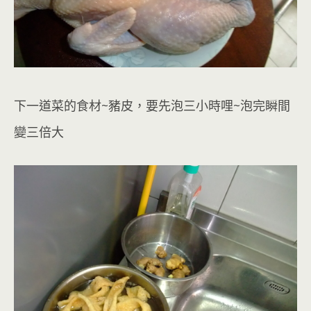
下一道菜的食材~豬皮，要先泡三小時哩~泡完瞬間
變三倍大