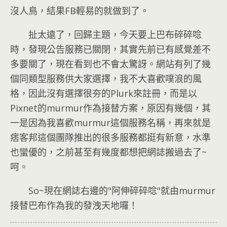
沒人鳥，結果FB輕易的就做到了
。
扯太遠了，回歸主題，今天要上巴布碎碎唸
時，發現公告服務已關閉，其實先前已有感覺差不
多要關了，現在看到也不會太驚訝。網站有列了幾
個同類型服務供大家選擇，我不大喜歡噗浪的風
格，因此沒有選擇很夯的Plurk來註冊，而是以
Pixnet的murmur作為接替方案，原因有幾個，其
一是因為我喜歡murmur這個服務名稱，再來就是
痞客邦這個團隊推出的很多服務都挺有新意，水準
也蠻優的，之前甚至有幾度都想把網誌搬過去了~
呵。
So~現在網誌右邊的"阿伸碎碎唸"就由murmur
接替巴布作為我的發洩天地囉！