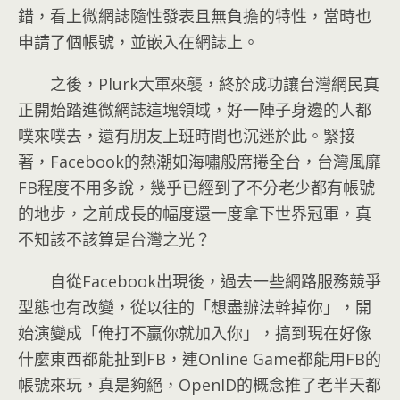
錯，看上微網誌隨性發表且無負擔的特性，當時也
申請了個帳號，並嵌入在網誌上。
之後，Plurk大軍來襲，終於成功讓台灣網民真
正開始踏進微網誌這塊領域，好一陣子身邊的人都
噗來噗去，還有朋友上班時間也沉迷於此。緊接
著，Facebook的熱潮如海嘯般席捲全台，台灣風靡
FB程度不用多說，幾乎已經到了不分老少都有帳號
的地步，之前成長的幅度還一度拿下世界冠軍，真
不知該不該算是台灣之光？
自從Facebook出現後，過去一些網路服務競爭
型態也有改變，從以往的「想盡辦法幹掉你」，開
始演變成「俺打不贏你就加入你」，搞到現在好像
什麼東西都能扯到FB，連Online Game都能用FB的
帳號來玩，真是夠絕，OpenID的概念推了老半天都