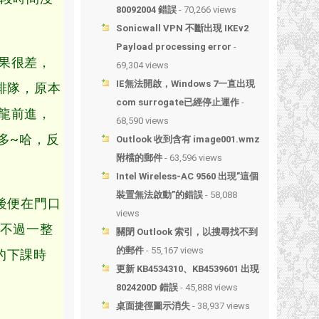
80092004 錯誤
- 70,266 views
Sonicwall VPN 不斷出現 IKEv2
Payload processing error
-
果很差，
69,304 views
IE無法開啟，Windows 7一直出現
排隊，原本
com surrogate已經停止運作
-
龍前進，
68,590 views
多~哈，反
Outlook 收到含有 image001.wmz
附檔的郵件
- 63,596 views
Intel Wireless-AC 9560 出現”這個
裝置無法啟動”的錯誤
- 58,088
後便在門口
views
！不過一整
關閉 Outlook 索引，以搜尋找不到
的郵件
- 55,167 views
的下課時
更新 KB4534310、KB4539601 出現
8024200D 錯誤
- 45,888 views
桌面捷徑圖示消失
- 38,937 views