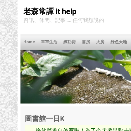
老森常譚 it help
資訊、休閒、記事……任何我想說的
Home
單車生活
練功房
書房
火房
綠色天地
圖書館一日K
終於踏進自修室啦！為了今天要早點去圖