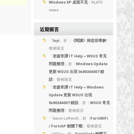
Windows XP 桌面不見
- 36,870
views
近期留言
「
luyi
」於〈
《閱讀》病從排寒解
〉
發佈留言
「
老森常譚 IT Help » WSUS 常見
問題整理
」於〈
Windows Update
更新 WSUS 出現 0x80244007 錯
誤
〉發佈留言
「
老森常譚 IT Help » Windows
Update 更新 WSUS 出現
0x80244007 錯誤
」於〈
WSUS 常見
問題整理
〉發佈留言
「
Aaron Leftwich
」於〈
FortiWiFi
/ FortiAP 韌體下載
〉發佈留言
「
YYDss
」於〈
FortiGate 韌體下