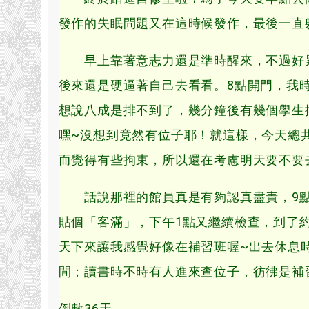
發作的失眠問題又在這時候發作，最後一直
早上靠著意志力還是準時醒來，不過好累
後來還是硬逼著自己去看看。8點開門，我
想說八成是排不到了，幾分鐘後有幾個學生
嘿~沒想到竟然有位子耶！就這樣，今天總
而覺得有些拘束，所以還在考慮明天要不要
話說那裡的館員真是有夠認真盡責，9點開
貼個「客滿」，下午1點又繼續檢查，到了
天下來讓我感覺好像在補習班喔~出去休息
間；讀書時不時有人進來查位子，彷彿是補
倒數36天..