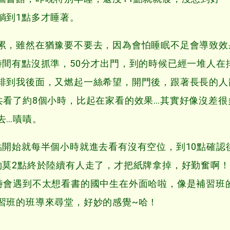
躺到1點多才睡著。
，雖然在猶豫要不要去，因為會怕睡眠不足會導致效
時間有點沒抓準，50分才出門，到的時候已經一堆人在
排到我後面，又燃起一絲希望，開門後，跟著長長的人
共看了約8個小時，比起在家看的效果…其實好像沒差很
去…嘖嘖。
始就每半個小時就進去看有沒有空位，到10點確認
約莫2點終於陸續有人走了，才把紙牌拿掉，好勤奮啊
時會遇到不太想看書的國中生在外面哈啦，像是補習班
習班的班導來尋堂，好妙的感覺~哈！