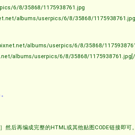
pics/6/8/35868/1175938761.jpg
xnet.net/albums/userpics/6/8/35868/1175938761.jp
.pixnet.net/albums/userpics/6/8/35868/1175938761
et.net/albums/userpics/6/8/35868/1175938761.jpg[
出。
m/tn/］然后再编成完整的HTML或其他贴图CODE链接即可