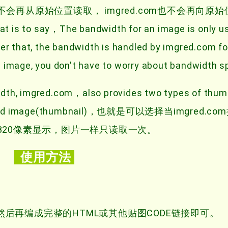
再从原始位置读取， imgred.com也不会再向原
at is to say，The bandwidth for an image is only u
r that, the bandwidth is handled by imgred.com fo
he image, you don't have to worry about bandwidth 
width, imgred.com，also provides two types of thu
y reduced image(thumbnail)，也就是可以选择当imgred.
20像素显示，图片一样只读取一次。
使用方法
om/］然后再编成完整的HTML或其他贴图CODE链接即可。