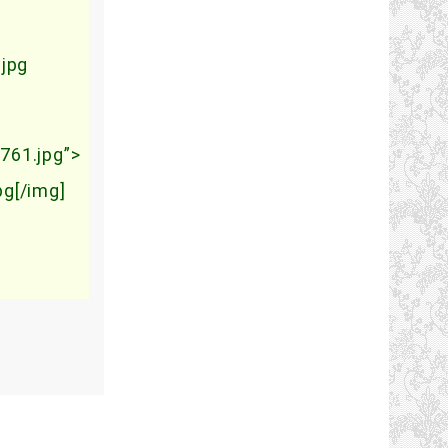
.jpg
761.jpg”>
pg[/img]