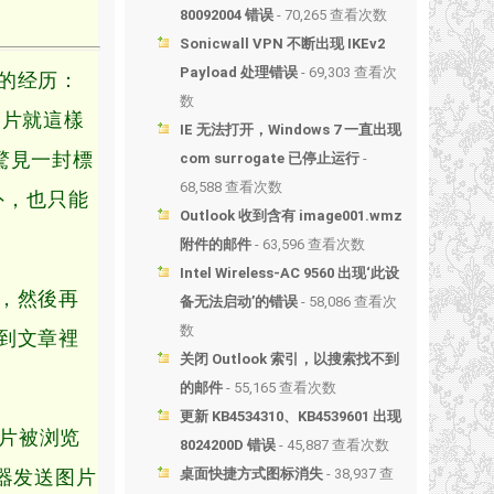
80092004 错误
- 70,265 查看次数
Sonicwall VPN 不断出现 IKEv2
Payload 处理错误
- 69,303 查看次
的经历：
数
圖片就這樣
IE 无法打开，Windows 7 一直出现
驚見一封標
com surrogate 已停止运行
-
68,588 查看次数
外，也只能
Outlook 收到含有 image001.wmz
附件的邮件
- 63,596 查看次数
Intel Wireless-AC 9560 出现‘此设
，然後再
备无法启动’的错误
- 58,086 查看次
数
到文章裡
关闭 Outlook 索引，以搜索找不到
的邮件
- 55,165 查看次数
更新 KB4534310、KB4539601 出现
图片被浏览
8024200D 错误
- 45,887 查看次数
务器发送图片
桌面快捷方式图标消失
- 38,937 查