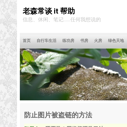
老森常谈 it 帮助
信息、休闲、笔记……任何我想说的
首页
自行车生活
练功房
书房
火房
绿色天地
防止图片被盗链的方法