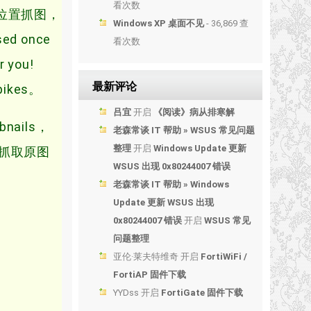
看次数
始位置抓图，
Windows XP 桌面不见
- 36,869 查
sed once
看次数
r you!
最新评论
spikes。
吕宜
开启
《阅读》病从排寒解
mbnails，
老森常谈 IT 帮助 » WSUS 常见问题
整理
开启
Windows Update 更新
com抓取原图
WSUS 出现 0x80244007 错误
老森常谈 IT 帮助 » Windows
Update 更新 WSUS 出现
0x80244007 错误
开启
WSUS 常见
问题整理
亚伦·莱夫特维奇
开启
FortiWiFi /
FortiAP 固件下载
YYDss
开启
FortiGate 固件下载