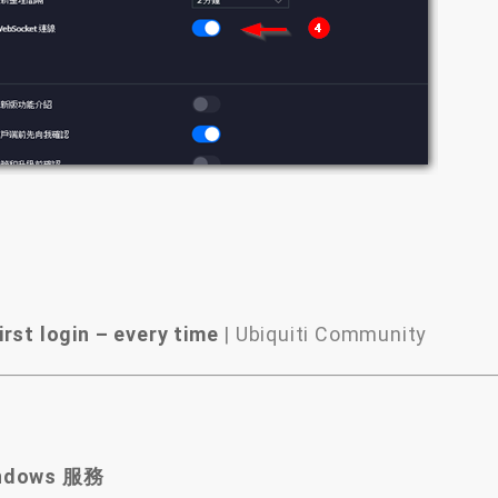
rst login
–
every time
|
Ubiquiti Community
indows 服務