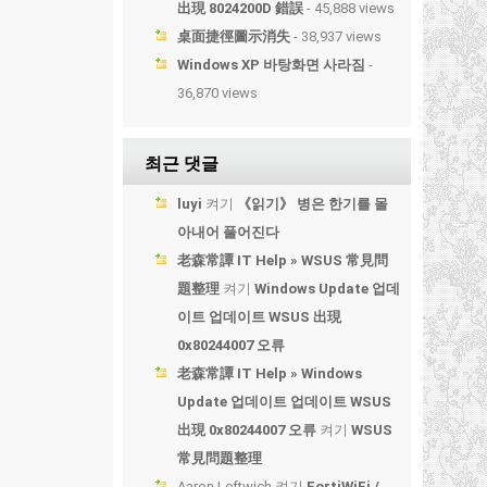
出現 8024200D 錯誤
- 45,888 views
桌面捷徑圖示消失
- 38,937 views
Windows XP 바탕화면 사라짐
-
36,870 views
최근 댓글
luyi
켜기
《읽기》 병은 한기를 몰
아내어 풀어진다
老森常譚 IT Help » WSUS 常見問
題整理
켜기
Windows Update 업데
이트 업데이트 WSUS 出現
0x80244007 오류
老森常譚 IT Help » Windows
Update 업데이트 업데이트 WSUS
出現 0x80244007 오류
켜기
WSUS
常見問題整理
Aaron Leftwich
켜기
FortiWiFi /