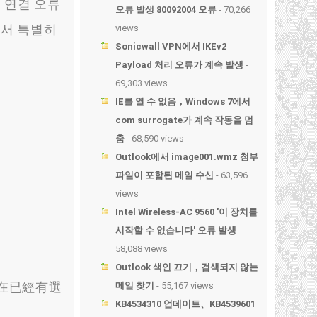
et 연결 오류
오류 발생 80092004 오류
- 70,266
래서 특별히
views
Sonicwall VPN에서 IKEv2
Payload 처리 오류가 계속 발생
-
69,303 views
IE를 열 수 없음，Windows 7에서
com surrogate가 계속 작동을 멈
춤
- 68,590 views
Outlook에서 image001.wmz 첨부
파일이 포함된 메일 수신
- 63,596
views
Intel Wireless-AC 9560 '이 장치를
시작할 수 없습니다' 오류 발생
-
58,088 views
Outlook 색인 끄기，검색되지 않는
在已經有選
메일 찾기
- 55,167 views
KB4534310 업데이트、KB4539601