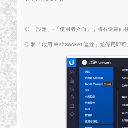
◎ 「設定」-「使用者介面」
，
將右邊畫面
◎ 將「啟用 WebSocket 連線」給停用即可