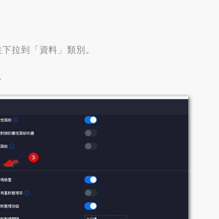
往下拉到「資料」類別
。
。