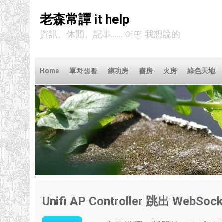
老森常譚 it help
資訊、休閒、記事...... 어떤 我想說的
Home
單차생활
練功房
書房
火房
綠色天地
Unifi AP Controller 跳出 WebSocke