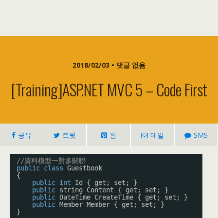
2018/02/03 • 댓글 없음
[training]ASP.NET MVC 5 – Code First
공유
트윗
핀
메일
SMS
//資料模型一對多關聯
public
class
Guestbook
{
public
int
Id { get; set; }
public
string Content { get; set; }
public
DateTime CreateTime { get; set; }
public
Member Member { get; set; }
}