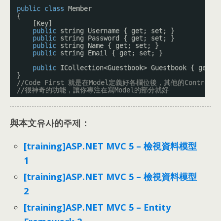
public
class
Member
{
[Key]
public
string Username { get; set; }
public
string Password { get; set; }
public
string Name { get; set; }
public
string Email { get; set; }
public
ICollection<Guestbook> Guestbook { get; 
}
//Code First 就是在Model定義好各欄位後，其他的Control
//很神奇的功能，讓你專注在寫Model的部分就好
與本文유사的주제：
[training]ASP.NET MVC 5 – 檢視資料模型
1
[training]ASP.NET MVC 5 – 檢視資料模型
2
[training]ASP.NET MVC 5 – Entity