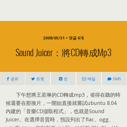
2008/05/31 • 댓글 6개
Sound Juicer
：
將CD轉成mp3
공유
트윗
핀
메일
SMS
下午想將王若琳的CD轉成mp3
，
省得在聽的時
候還要在那換片
，
一開始直接就嘗試ubuntu 8.04
內建的「音樂CD擷取程式」
，
也就是Sound
Juicer
。
在選擇音質時
，
預設列出了flac
、
ogg
、