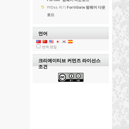
YYDss
켜기
FortiGate 펌웨어 다운
로드
언어
번역 편집
크리에이티브 커먼즈 라이선스
조건