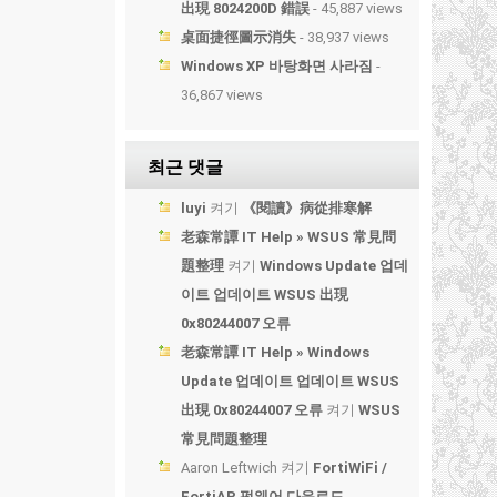
出現 8024200D 錯誤
- 45,887 views
桌面捷徑圖示消失
- 38,937 views
Windows XP 바탕화면 사라짐
-
36,867 views
최근 댓글
luyi
켜기
《閱讀》病從排寒解
老森常譚 IT Help » WSUS 常見問
題整理
켜기
Windows Update 업데
이트 업데이트 WSUS 出現
0x80244007 오류
老森常譚 IT Help » Windows
Update 업데이트 업데이트 WSUS
出現 0x80244007 오류
켜기
WSUS
常見問題整理
Aaron Leftwich
켜기
FortiWiFi /
FortiAP 펌웨어 다운로드