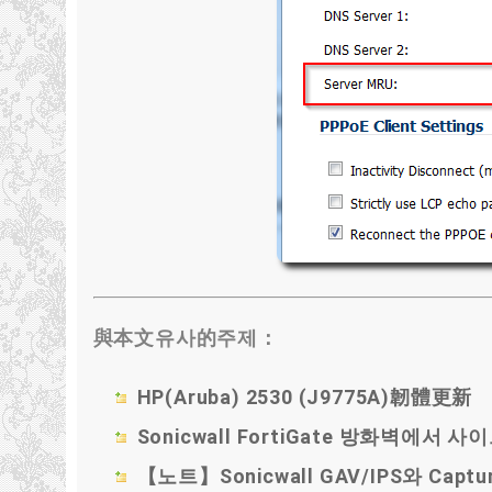
與本文유사的주제：
HP
(
Aruba
) 2530 (
J9775A
)
韌體更新
Sonicwall FortiGate 방화벽에서 
【노트】Sonicwall GAV/IPS와 Capt