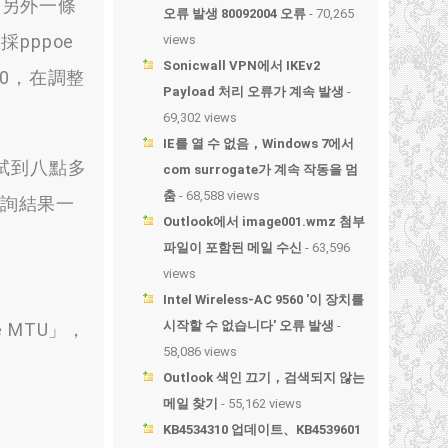
用另外一條
오류 발생 80092004 오류
- 70,265
採pppoe
views
Sonicwall VPN에서 IKEv2
0
，
在調整
Payload 처리 오류가 계속 발생
-
69,302 views
IE를 열 수 없음，Windows 7에서
試到八點多
com surrogate가 계속 작동을 멈
춤
- 68,588 views
詢結果一
Outlook에서 image001.wmz 첨부
파일이 포함된 메일 수신
- 63,596
views
Intel Wireless-AC 9560 '이 장치를
시작할 수 없습니다' 오류 발생
-
e MTU」
，
58,086 views
Outlook 색인 끄기，검색되지 않는
메일 찾기
- 55,162 views
KB4534310 업데이트、KB4539601