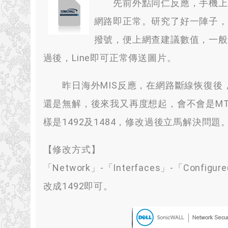
先前外點同仁反應
，
手機上
網路即正常
。
研究了好一陣子
，
撥號
，
便上網查建議數值
，
一般
過後
，
Line即可正常傳送圖片
。
昨日海外MIS反應
，
在網路斷線恢復後
還是無解
，
後來我又再度想起
，
會不會是M
樣是1492及1484
，
修改過後立馬解決問題
【修改方式】
「Network」-「Interfaces」-「Configure
改成1492即可
。