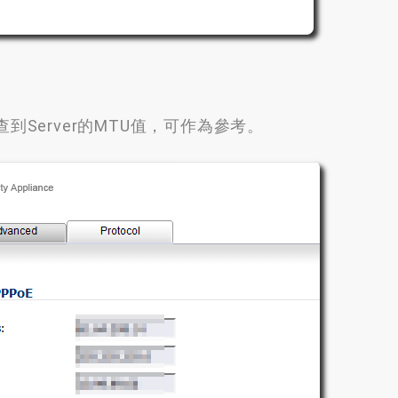
查到Server的MTU值
，
可作為參考
。