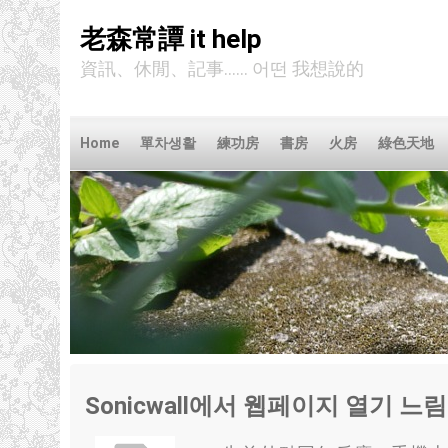
老森常譚 it help
資訊、休閒、記事...... 어떤 我想說的
Home
單차생활
練功房
書房
火房
綠色天地
Sonicwall에서 웹페이지 열기 