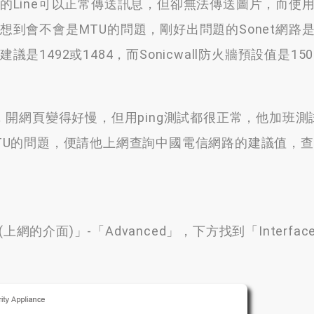
的Line可以正常傳送訊息
，
但卻無法傳送圖片
，
而使
想到會不會是MTU的問題
，
剛好出問題的Sonet網路是
建議是1492或1484
，
而Sonicwall防火牆預設值是150
，
開網頁變得好慢
，
但用ping測試都很正常
，
他加班測
TU的問題
，
便請他上網查詢中國電信網路的建議值
，
查
。
(
上網的介面
)
」-「Advanced」
，
下方找到「Interfac