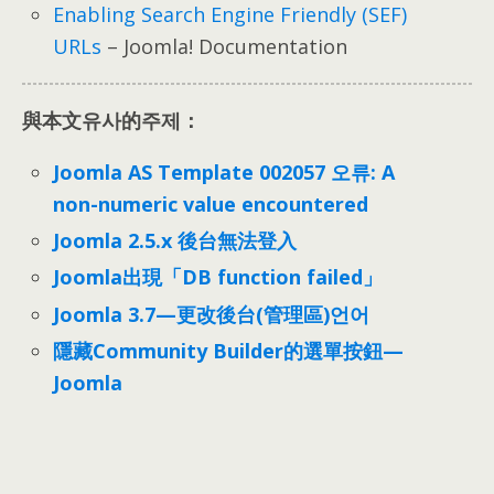
Enabling Search Engine Friendly
(
SEF
)
URLs
– Joomla!
Documentation
與本文유사的주제：
Joomla AS Template
002057 오류:
A
non-numeric value encountered
Joomla 2.5.x 後台無法登入
Joomla出現「DB function failed」
Joomla 3.7—更改後台
(
管理區
)언어
隱藏Community Builder的選單按鈕—
Joomla