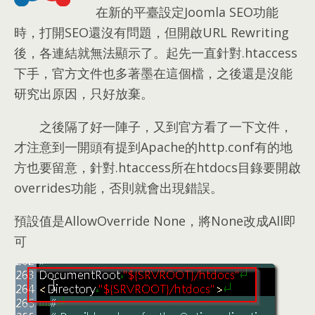
在新的平臺設定Joomla SEO功能
時
，
打開SEO還沒有問題
，
但開啟URL Rewriting
後
，
各連結就無法顯示了
。
起先一直針對.htaccess
下手
，
官方文件也多著墨在這個檔
，
之後還是沒能
研究出原因
，
只好放棄
。
之後隔了好一陣子
，
又到官方看了一下文件
，
才注意到一開頭有提到Apache的http.conf有的地
方也要留意
，
針對.htaccess所在htdocs目錄要開啟
overrides功能
，
否則就會出現錯誤
。
預設值是AllowOverride None
，
將None改成All即
可