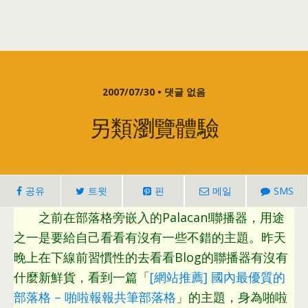
2007/07/30 • 댓글 없음
另類瀏覽體驗
공유
트윗
핀
메일
SMS
之前在部落格旁嵌入的Palacan
!
聯播器
，
用途
之一是要給自己看看有沒有一些不錯的主題
。
昨天
晚上在下線前習慣性的去看看Blog的聯播器有沒有
什麼新鮮貨
，
看到一篇「
[
網站推薦
]
國內最優質的
部落格
–
啪啦報報共筆部落格
」的主題
，
身為啪啦