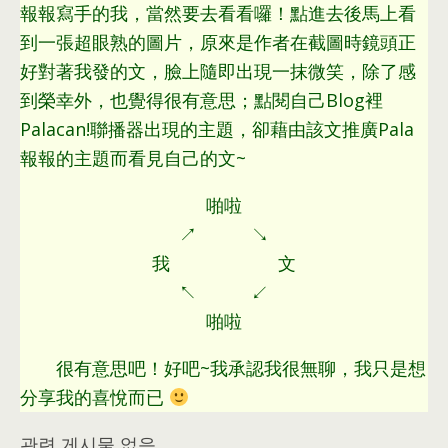
報報寫手的我
，
當然要去看看囉！點進去後馬上看
到一張超眼熟的圖片
，
原來是作者在截圖時鏡頭正
好對著我發的文
，
臉上隨即出現一抹微笑
，
除了感
到榮幸外
，
也覺得很有意思
；
點閱自己Blog裡
Palacan
!
聯播器出現的主題
，
卻藉由該文推廣Pala
報報的主題而看見自己的文~
啪啦
↗ ↘
我 文
↖ ↙
啪啦
很有意思吧！好吧~我承認我很無聊
，
我只是想
分享我的喜悅而已
관련 게시물 없음.