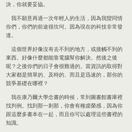
決
，
你就要妥協
。
我不願意再過一次年輕人的生活
，
因為我蠻同情
你們
，
你們的前途很坎坷
。
因為現在的科技非常發
達
。
這個世界好像沒有去不到的地方
，
或接觸不到的
東西
。
好像什麼都能靠電腦幫你解決
。
然後之後
呢？之後你們的日子會很難過的
。
當資訊的取得對
大家都是簡單的
、
及時的
、
而且是迅速的
，
那你的
競爭基礎在哪裡？
我在康乃爾大學念書的時候
，
常到圖書館書庫裡
找判例
。
找到那一剎那
，
你會有種虛榮感
，
因為你
跟這麼多書本在一起
，
而且你可以處理這些書裡的
知識
。