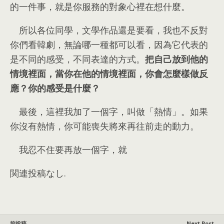
的一件事
，
就是你服務的對象心裡在想什麼
。
所以各位同學
，
文學作品還是要看
，
我也不反對
你們看韓劇
，
無論哪一種都可以看
，
因為它代表的
是不同的感受
，
不同表達的方式
。
把自己放到他的
情境裡面
，
當你在他的情境裡面
，
你會怎麼樣做反
應？你的感受是什麼？
最後
，
這裡我加了一個字
，
叫做「熱情」
。
如果
你沒有熱情
，
你可能喪失將來再往前走的動力
。
我忍不住要再放一個字
，
就
関連投稿なし.
前投稿
Next Post