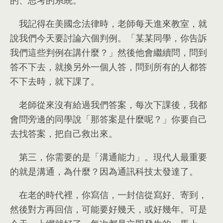
的
、
思考的系統
。
我記得在美國念法律時
，
老師每天進來教室
，
就
說我們今天要討論六個判例
。
「某某同學
，
你告訴
我們這些判例在講什麼？」然後他會繼續問
，
問到
答不下去
，
就換另外一個人答
，
問到所有的人都答
不下去時
，
就下課了
。
老師從來沒有給過我們答案
，
每次下課後
，
我都
會問旁邊的同學說「那答案是什麼呢？」你要自己
去找答案
，
把自己救出來
。
第三
，
你需要的是「溝通能力」
。
現代人最重要
的就是溝通
，
為什麼？因為通訊科技太發達了
。
在老的時代裡
，
你寫信
，
一封信從寫好
、
寄到
，
然後對方再回信
，
可能要好幾天
，
或好幾年
。
可是