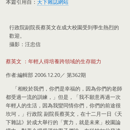
本篇引用自
：
天下雜誌網站
行政院副院長蔡英文在成大校園受到學生熱烈的
歡迎
。
攝影
：
汪忠信
蔡英文
：
年輕人得培養跨領域的生存能力
作者:
編輯部 2006.12.20／ 第362期
「相較於我們
，
你們是幸福的
，
因為你們的老師
都受過一流的訓練
，
」但是
，
「我不願意再過一次
年輕人的生活
，
因為我蠻同情你們
，
你們的前途很
坎坷
，
」行政院 副院長蔡英文
，
在十二月一日《天
下雜誌》於成大舉行的「實力
，
就是未來」校園論