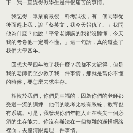
下
，
我一直覺得做學生是件很痛苦的事情
。
我記得
，
畢業前最後一科考試後
，
有一個同學從
後面趕上我
，
說「蔡英文
，
我今天報仇了
。
」我問
他為什麼？他說「平常老師講的我都沒聽懂
，
今天
我的考卷他一定看不懂
。
」這一句話
，
真的道盡了
我們大學四年
。
回想大學四年教了我什麼？我都不太記得
，
但是
我的老師們至少教了我一件事情
，
那就是當你不懂
的時候
，
要怎麼去求生存
。
相較於我們
，
你們是幸福的
，
因為你們的老師都
受過一流的訓練
，
他們的思考比較有系統
，
教育也
有系統
。
可是
，
我發現你們年輕人正在喪失一個必
須的生存能力
。
你沒有辦法在一個複雜的邏輯網絡
裡面
，
去釐清跟處理一件事情
。