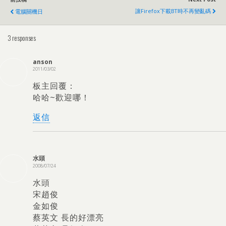
讓Firefox下載BT時不再變亂碼
電腦關機日
3
responses
anson
2011/03/02
板主回覆：
哈哈~歡迎哪！
返信
水頭
2008/07/24
水頭
宋趙俊
金如俊
蔡英文 長的好漂亮