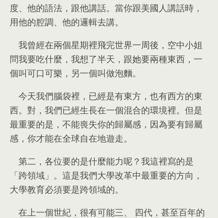
度
、
他的語法
，
跟他講話
。
當你跟美國人講話時
，
用他的腔調
、
他的邏輯去講
。
我曾經在兩個星期裡飛完世界一周後
，
空中小姐
問我要吃什麼
，
我想了半天
，
跟她要兩種東西
，
一
個叫可口可樂
，
另一個叫做泡麵
。
今天我們腦袋裡
，
已經是有東方
，
也有西方的東
西
。
對
，
我們已經生長在一個混合的環境裡
。
但是
最重要的是
，
不能喪失你的歸屬感
，
因為要有歸屬
感
，
你才能在全球自在地遊走
。
第二
，
各位要的是什麼能力呢？我這裡寫的是
「跨領域」
。
這是我們大學改革中最重要的方向
，
大學教育必須要是跨領域的
。
在上一個世紀
，
很有可能三
、
四代
，
甚至百年的