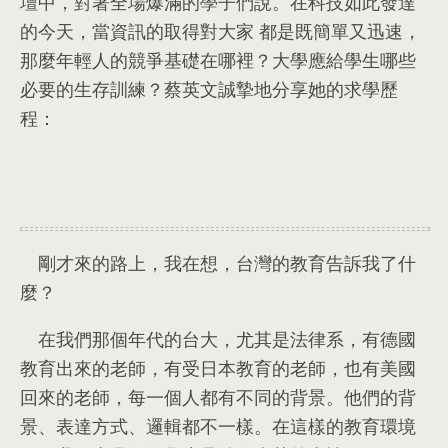
壇中
，
對著全場爆滿的學子們說
。
在科技如此發達
的今天
，
當資訊的取得對大家 都是既簡單又迅速
，
那麼年輕人的競爭基礎在哪裡？大學應給學生哪些
必要的生存訓練？蔡英文誠摯地分享她的求學歷
程
：
剛才來的路上
，
我在想
，
台灣的教育告訴我了什
麼？
在我們那個年代的台大
，
尤其是法律系
，
有德國
教育出來的老師
，
有受日本教育的老師
，
也有美國
回來的老師
，
每一個人都有不同的背景
。
他們的背
景
、
表達方式
、
邏輯都不一樣
。
在這樣的教育環境