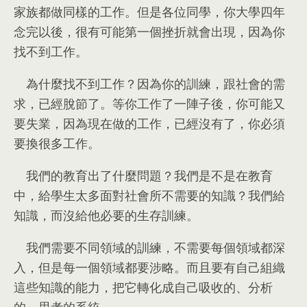
家族都做同樣的工作
。
但是各位同學
，
你大學四年
念完以後
，
很有可能第一個挫折就會出現
，
因為你
找不到工作
。
為什麼找不到工作？因為你的訓練
，
跟社會的需
求
，
已經脫節了
。
等你工作了一陣子後
，
你可能又
要失業
，
因為現在做的工作
，
已經沒有了
，
你必須
要換很多工作
。
我們的教育出了什麼問題？我們是不是在教育
中
，
給學生太多面對社會所不需要的知識？我們給
知識
，
而沒給他必要的生存訓練
。
我們需要不同領域的訓練
，
不需要每個領域都深
入
，
但是每一個領域都要涉略
。
而且要有自己組織
這些知識的能力
，
把它轉化成自己吸收的
、
分析