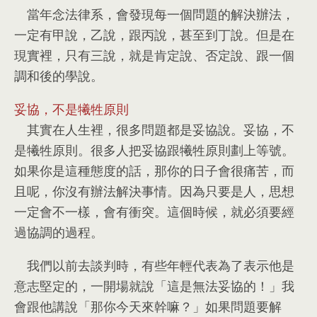
當年念法律系
，
會發現每一個問題的解決辦法
，
一定有甲說
，
乙說
，
跟丙說
，
甚至到丁說
。
但是在
現實裡
，
只有三說
，
就是肯定說
、
否定說
、
跟一個
調和後的學說
。
妥協
，
不是犧牲原則
其實在人生裡
，
很多問題都是妥協說
。
妥協
，
不
是犧牲原則
。
很多人把妥協跟犧牲原則劃上等號
。
如果你是這種態度的話
，
那你的日子會很痛苦
，
而
且呢
，
你沒有辦法解決事情
。
因為只要是人
，
思想
一定會不一樣
，
會有衝突
。
這個時候
，
就必須要經
過協調的過程
。
我們以前去談判時
，
有些年輕代表為了表示他是
意志堅定的
，
一開場就說「這是無法妥協的！」我
會跟他講說「那你今天來幹嘛？」如果問題要解