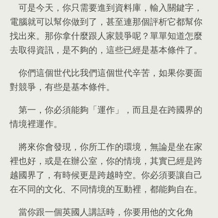
可是今天
，
你只需要進到資料庫
，
輸入關鍵字
，
電腦就可以幫你做到了
，
甚至連那個評析它都幫你
找出來
。
那你拿什麼跟人家競爭呢？單單知道怎麼
去取得資訊
，
是不夠的
，
這些已經是基本條件了
。
你們這個世代比我們這個世代辛苦
，
如果你要面
對競爭
，
有些是基本條件
。
第一
，
你必須能夠「運作」
，
而且是在跨國界的
情境裡運作
。
將來你會發現
，
你所工作的環境
，
無論是坐在家
裡也好
，
或是在辦公室
，
你的情境
，
其實已經是跨
越國界了
，
有時候更是跨越時空
。
你必須要讓自己
在不同的文化
、
不同情境的互動裡
，
都能夠自在
。
當你跟一個英國人講話時
，
你要用他的文化角