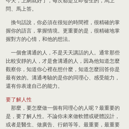
今天
，
上網就好了
，
每次都是立即發生的
，
馬上
問
、
馬上答
。
換句話說
，
你必須在很短的時間裡
，
很精確的掌
握你的語言
，
掌握情境
。
更重要的是
，
很精確地掌
握對方的心情
，
和他的想法
。
一個會溝通的人
，
不是天天講話的人
。
通常那些
比較安靜的人
，
才是會溝通的人
，
因為他知道怎麼
觀察你
，
知道你心裡在想什麼
，
知道怎麼回答你是
最有效的
。
溝通考驗的是你的同理心
、
感受能力
，
還有你表達自己的能力
。
要了解人性
那麼
，
要怎麼做一個有同理心的人呢？最重要的
是
，
要了解人性
。
不論你未來做軟體或硬體設計
，
或者是醫生
、
做廣告
、
行銷等等
。
最重要
，
最重要