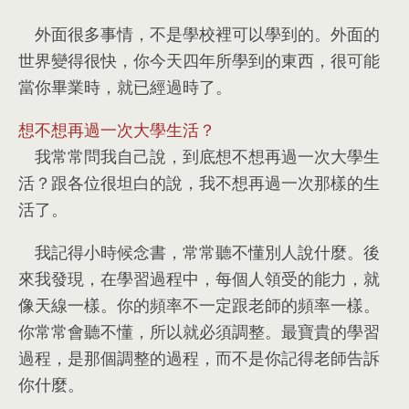
外面很多事情
，
不是學校裡可以學到的
。
外面的
世界變得很快
，
你今天四年所學到的東西
，
很可能
當你畢業時
，
就已經過時了
。
想不想再過一次大學生活？
我常常問我自己說
，
到底想不想再過一次大學生
活？跟各位很坦白的說
，
我不想再過一次那樣的生
活了
。
我記得小時候念書
，
常常聽不懂別人說什麼
。
後
來我發現
，
在學習過程中
，
每個人領受的能力
，
就
像天線一樣
。
你的頻率不一定跟老師的頻率一樣
。
你常常會聽不懂
，
所以就必須調整
。
最寶貴的學習
過程
，
是那個調整的過程
，
而不是你記得老師告訴
你什麼
。