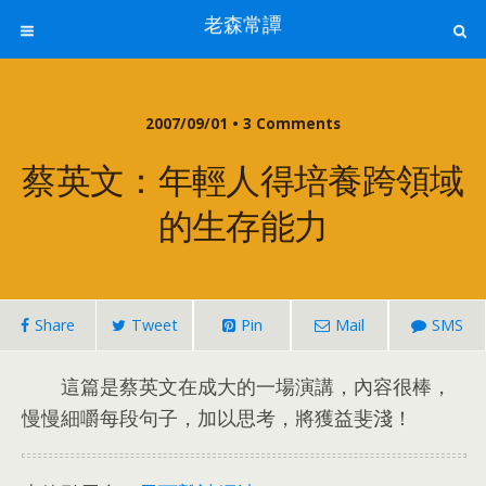
老森常譚
2007/09/01 • 3
Comments
蔡英文
：
年輕人得培養跨領域
的生存能力
Share
Tweet
Pin
Mail
SMS
這篇是蔡英文在成大的一場演講
，
內容很棒
，
慢慢細嚼每段句子
，
加以思考
，
將獲益斐淺！