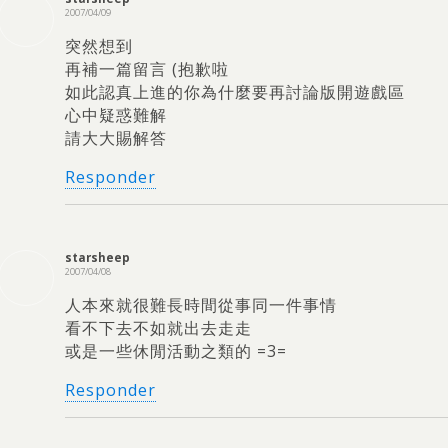
2007/04/09
突然想到
再補一篇留言
(
抱歉啦
如此認真上進的你為什麼要再討論版開遊戲區
心中疑惑難解
請大大賜解答
Responder
starsheep
2007/04/08
人本來就很難長時間從事同一件事情
看不下去不如就出去走走
或是一些休閒活動之類的 =3=
Responder