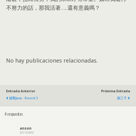
不努力的話
，
那我活著
…..
還有意義嗎？
No hay publicaciones relacionadas.
Entrada Anterior
Próxima Entrada
挑戰Java
:
Round
3
測三千
4 respuestas
anson
2011/03/02