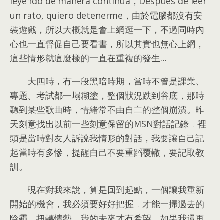
leyendo de manera continua，Después de leer
un rato, quiero detenerme，
由於電腦都沒有安
裝遊戲
，
所以大概就是會上網逛一下
，
不過同時內
心也一直督促自己要看書
，
所以其實也無心上網
，
這些情形就這麼樣的一直在重複的發生
…
大四時
，
有一段黑暗時期
，
當時不管是課業
、
專題
、
考試都一塌糊塗
，
整個狀況跌到谷底
，
那時
聽到某些歌曲時
，
情緒常不由自主的整個崩潰
。
昨
天刻意找出以前一些刻意保留的MSN對話記錄
，
裡
頭是當時對友人訴說我情形的對話
，
我要讓自己記
起當時有多慘
，
提醒自己不要重蹈覆轍
，
要記取教
訓
。
現在對我來說
，
算是回到起點
，
一個讓我重新
開始的機會
，
我必須要好好把握
，
才能一掃過去的
陰霾
，
扭轉情勢
，
我的未來才有希望
。
如果我還再