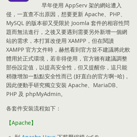
早年使用 AppServ 架的網站遭入
侵
，
一直查不出原因
，
想要更新 Apache
、PHP、
MySQL 的版本卻又受限於 Joomla 套件的相容性問
題而無法進行
，
之後又要遇到需要另外新增一個網
站的需求
，
本打算改使用 XAMPP
，
但在閱讀
XAMPP 官方文件時
，
赫然看到官方並不建議將此軟
體用於正式環境
，
若非得使用
，
官方雖有建議調整
部份設定值
，
以提高安全性
，
但又提醒你
，
這只能
稍微增加一點點安全性而已
(
好直白的官方啊~哈
)，
因此便動手研究獨立安裝 Apache
、MariaDB、
PHP 及 phpMyAdmin
。
各套件安裝流程如下
：
【Apache】