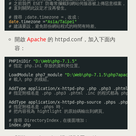
# 之前我們 ESET 防毒常攔截到網站伺服器被上傳惡意檔案，
# 直到關閉此設定才沒再發生。
# 搜尋 ;date.timezone =，改成：
date
.timezone =
"Asia/Taipei"
# 建議要設，避免部份網站程式的時間有時差。
開啟
Apache
的 httpd.conf
，
加入下面內
容
：
PHPIniDir 
"D:\Web\php-7.1.5"
# 指定 php.ini 存放的資料夾位置。
LoadModule php7_module 
"D:\Web\php-7.1.5\php7apache2
# 載入 php 的模組。
AddType application
/x-httpd-php
.php .php3 .phtml .i
# 指定附檔名是 .php .php3 .phtml .inc 的程式都為 php 
AddType application
/x-httpd-php-source
.phps .phpsou
# 指定附檔名是 .phps 時，
# 把內容視為 hightlight 的原始碼輸出到網頁。
# 搜尋 DirectoryIndex，在後面增加：
index.php