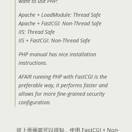
want to use PHP
:
Apache +
LoadModule
:
Thread Safe
Apache +
FastCGI
:
Non-Thread Safe
IIS
:
Thread Safe
IIS
+
FastCGI
:
Non-Thread Safe
PHP manual has nice installation
instructions
.
AFAIR running PHP with FastCGI is the
preferable way
,
it performs faster and
allows for more fine-grained security
configuration
.
從上面兩篇可以得知
，
使用 FastCGI
+
Non-