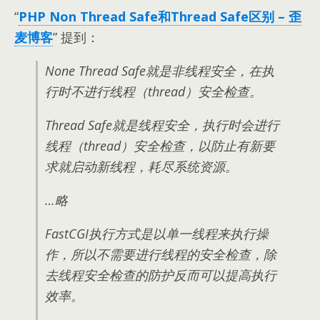
“
PHP Non Thread Safe和Thread Safe区别
–
歪
麦博客
”
提到
：
None Thread Safe就是非线程安全
，
在执
行时不进行线程（thread）安全检查
。
Thread Safe就是线程安全
，
执行时会进行
线程（thread）安全检查
，
以防止有新要
求就启动新线程
，
耗尽系统资源
。
…
略
FastCGI执行方式是以单一线程来执行操
作
，
所以不需要进行线程的安全检查
，
除
去线程安全检查的防护反而可以提高执行
效率
。