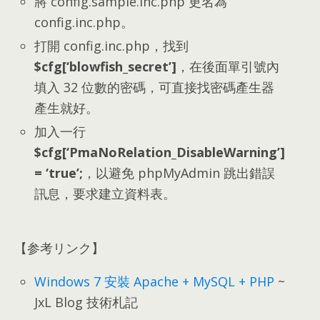
將 config.sample.inc.php 更名為
config.inc.php
。
打開 config.inc.php
，
找到
$
cfg
[
‘blowfish_secret’
]
，
在後面單引號內
填入
32
位數的密碼
，
可直接找密碼產生器
產生就好
。
加入一行
$
cfg
[
‘PmaNoRelation_DisableWarning’
]
= ‘true’
;
，
以避免 phpMyAdmin 跳出錯誤
訊息
，
要求建立資料表
。
【参考リンク】
Windows 7
安裝 Apache
+
MySQL
+ PHP
~
JxL Blog 技術札記