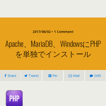
2017/06/02 • 1
Comment
Apache、MariaDB、WindowsにPHP
を単独でインストール
Share
Tweet
Pin
Mail
SMS