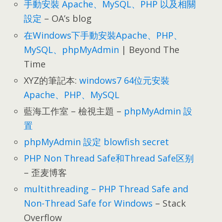
手動安裝 Apache
、
MySQL
、
PHP 以及相關
設定
–
OA’s blog
在Windows下手動安裝Apache
、PHP、
MySQL
、
phpMyAdmin
|
Beyond The
Time
XYZ的筆記本
:
windows7 64位元安裝
Apache
、PHP、
MySQL
藍海工作室
–
檢視主題
–
phpMyAdmin 設
置
phpMyAdmin 設定 blowfish secret
PHP Non Thread Safe和Thread Safe区别
–
歪麦博客
multithreading
–
PHP Thread Safe and
Non-Thread Safe for Windows
– Stack
Overflow