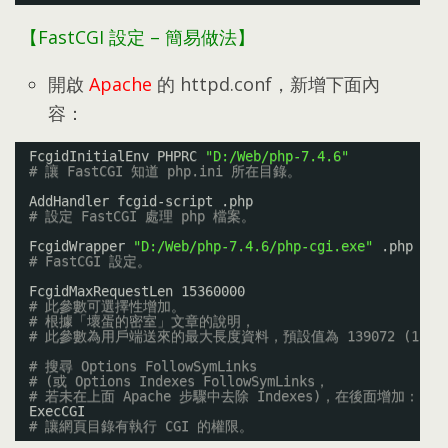
【FastCGI 設定
–
簡易做法】
開啟
Apache
的 httpd.conf
，
新增下面內
容
：
FcgidInitialEnv PHPRC 
"D:/Web/php-7.4.6"
# 讓 FastCGI 知道 php.ini 所在目錄。
AddHandler fcgid-script .php
# 設定 FastCGI 處理 php 檔案。
FcgidWrapper 
"D:/Web/php-7.4.6/php-cgi.exe"
.php
# FastCGI 設定。
FcgidMaxRequestLen 15360000
# 此參數可選擇性增加。
# 根據「壞蛋的密室」文章的說明，
# 此參數為用戶端送來的最大長度資料，預設值為 139072 (135K
# 搜尋 Options FollowSymLinks
# (或 Options Indexes FollowSymLinks，
# 若未在上面 Apache 步驟中去除 Indexes)，在後面增加：
ExecCGI
# 讓網頁目錄有執行 CGI 的權限。