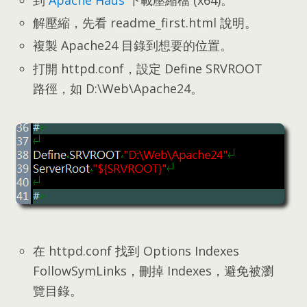
到
Apache Haus
下載壓縮檔
(
x64
)。
解壓縮
，
先看 readme_first.html 說明
。
複製 Apache24 目錄到想要的位置
。
打開 httpd.conf
，
設定 Define SRVROOT
路徑
，
如 D
:\
Web\Apache24
。
在 httpd.conf 找到 Options Indexes
FollowSymLinks
，
刪掉 Indexes
，
避免被瀏
覽目錄
。