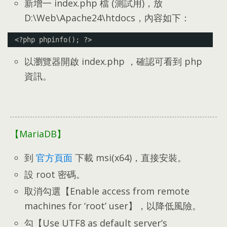
新增一 index.php 檔
(
測試用
)，
放
D
:\
Web\Apache24\htdocs
，
內容如下
：
<?php phpinfo(); ?>
以瀏覽器開啟 index.php
，
確認可看到 php
資訊
。
【MariaDB】
到
官方頁面
下載 msi
(
x64
)，
直接安裝
。
設 root 密碼
。
取消勾選【Enable access from remote
machines for ‘root
’
user】
，
以降低風險
。
勾【Use UTF8 as default server’s