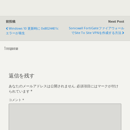
前投稿
Next Post
Sonicwall FortiGateファイアウォール
Windows 10 更新時に 0x8024401c
でSite To Site VPNを作成する方法
エラーが発生
1
response
返信を残す
あなたのメールアドレスは公開されません.
必須項目にはマークが付け
られています
*
コメント
*