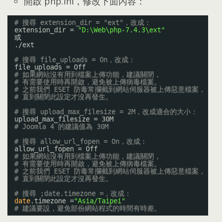
開啟 php.ini
，
修改下面內容
：
# 搜尋 extension_dir = "ext"，改成：
extension_dir = 
"D:\Web\php-7.4.3\ext"
或
.
/ext
# 搜尋 file_uploads = On，改成：
file_uploads = Off
# 如果網站沒有用到檔案上傳功能，建議關閉，
# 有需要使用時再開啟，避免被上傳病毒檔案。
# 之前我們 ESET 防毒常攔截到網站伺服器被上傳惡意檔案，
# 直到關閉此設定才沒再發生。
# 搜尋 upload_max_filesize = 2M，改成適合的大小：
upload_max_filesize = 30M
# Joomla 4 的建議值為 30M
# 搜尋 allow_url_fopen = On，改成：
allow_url_fopen = Off
# 如果網站沒有用到檔案上傳功能，建議關閉，
# 有需要使用時再開啟，避免被上傳病毒檔案。
# 之前我們 ESET 防毒常攔截到網站伺服器被上傳惡意檔案，
# 直到關閉此設定才沒再發生。
# 搜尋 ;date.timezone =，改成：
date
.timezone =
"Asia/Taipei"
# 建議要設，避免部份網站程式的時間有時差。