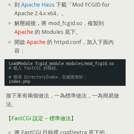
到
Apache Haus
下載「Mod FCGID for
Apache 2.4.x x64」
。
解壓縮後
，
將 mod_fcgid.so
，
複製到
Apache
的 Modules 底下
。
開啟
Apache
的 httpd.conf
，
加入下面內
容
：
LoadModule fcgid_module modules
/mod_fcgid
.so
# 載入 FastCGI 的模組。
# 搜尋 DirectoryIndex，在後面增加：
index.php
接下來有兩個做法
，
一為標準做法
，
一為簡易做
法
。
【FastCGI 設定
–
標準做法】
將 FastCGI 目錄裡 conf/extra 底下的