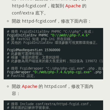
httpd-fcgid.conf
，
複製到
Apache
的
conf/extra 底下
。
開啟 httpd-fcgid.conf
，
修改下面內容
：
# 搜尋 FcgidInitialEnv PHPRC "C:\\php"，改成：
FcgidInitialEnv PHPRC 
"D:\\Web\\php-7.4.6"
# 讓 FastCGI 知道 php.ini 所在目錄。
# 其他的 FcgidInitialEnv 環境參數可視實際環境修正。
FcgidMaxRequestLen 15360000
# 此參數可選擇性增加。
# 根據「壞蛋的密室」文章的說明，
# 此參數為用戶端送來的最大長度資料，預設值為 139072 (135K
# 搜尋 FcgidWrapper "C:/php/php-cgi.exe" .php，改成：
FcgidWrapper 
"D:/Web/php-7.4.6/php-cgi.exe"
.php
# FastCGI 設定。
開啟
Apache
的 httpd.conf
，
修改下面內
容
：
# 搜尋 Include conf/extra/httpd-fcgid.conf，
# 將前面的註解井字號拿掉。