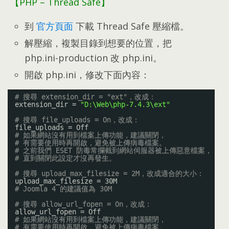
【PHP
–
Thread Safe】
到
官方頁面
下載 Thread Safe 壓縮檔
。
解壓縮
，
複製目錄到想要的位置
，
把
php.ini-production 改 php.ini
。
開啟 php.ini
，
修改下面內容
：
# 搜尋 extension_dir = "ext"，改成：
extension_dir = 
"D:\Web\php-7.4.3\ext"
# 搜尋 file_uploads = On，改成：
file_uploads = Off
# 如果網站沒有用到檔案上傳功能，建議關閉，
# 有需要使用時再開啟，避免被上傳病毒檔案。
# 之前我們 ESET 防毒常攔截到網站伺服器被上傳惡意檔案，
# 直到關閉此設定才沒再發生。
# 搜尋 upload_max_filesize = 2M，改成適合的大小：
upload_max_filesize = 30M
# Joomla 4 的建議值為 30M
# 搜尋 allow_url_fopen = On，改成：
allow_url_fopen = Off
# 如果網站沒有用到檔案上傳功能，建議關閉，
# 有需要使用時再開啟，避免被上傳病毒檔案。