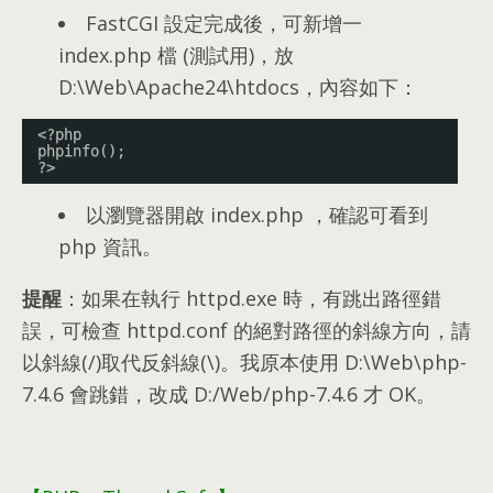
FastCGI 設定完成後
，
可新增一
index.php 檔
(
測試用
)，
放
D
:\
Web\Apache24\htdocs
，
內容如下
：
<?php
phpinfo();
?>
以瀏覽器開啟 index.php
，
確認可看到
php 資訊
。
提醒
：
如果在執行 httpd.exe 時
，
有跳出路徑錯
誤
，
可檢查 httpd.conf 的絕對路徑的斜線方向
，
請
以斜線
(/)
取代反斜線
(\)。
我原本使用 D
:\
Web\php-
7.4.6 會跳錯
，
改成 D
:/
Web/php-7.4.6 才 OK
。