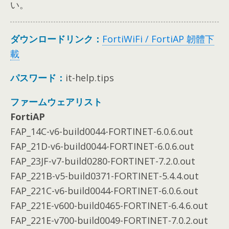
い。
ダウンロードリンク：
FortiWiFi / FortiAP 韌體下
載
パスワード：
it-help.tips
ファームウェアリスト
FortiAP
FAP_14C-v6-build0044-FORTINET-6.0.6.out
FAP_21D-v6-build0044-FORTINET-6.0.6.out
FAP_23JF-v7-build0280-FORTINET-7.2.0.out
FAP_221B-v5-build0371-FORTINET-5.4.4.out
FAP_221C-v6-build0044-FORTINET-6.0.6.out
FAP_221E-v600-build0465-FORTINET-6.4.6.out
FAP_221E-v700-build0049-FORTINET-7.0.2.out