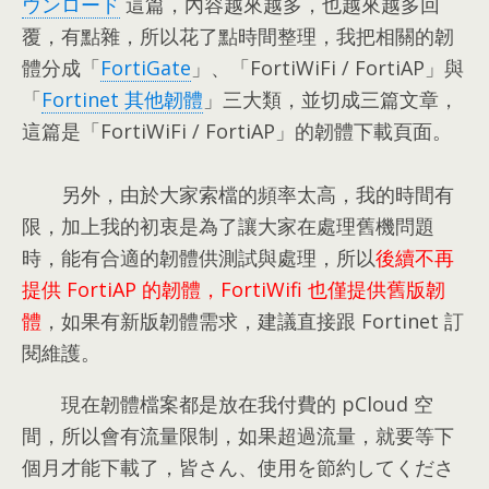
ウンロード
這篇
，
內容越來越多
，
也越來越多回
覆
，
有點雜
，
所以花了點時間整理
，
我把相關的韌
體分成「
FortiGate
」
、
「FortiWiFi
/
FortiAP」與
「
Fortinet 其他韌體
」三大類
，
並切成三篇文章
，
這篇是「FortiWiFi
/
FortiAP」的韌體下載頁面
。
另外
，
由於大家索檔的頻率太高
，
我的時間有
限
，
加上我的初衷是為了讓大家在處理舊機問題
時
，
能有合適的韌體供測試與處理
，
所以
後續不再
提供 FortiAP 的韌體
，
FortiWifi 也僅提供舊版韌
體
，
如果有新版韌體需求
，
建議直接跟 Fortinet 訂
閱維護
。
現在韌體檔案都是放在我付費的 pCloud 空
間
，
所以會有流量限制
，
如果超過流量
，就要等下
個月才能下載了，皆さん、使用を節約してくださ