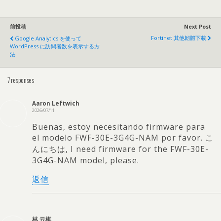
前投稿
Next Post
Fortinet 其他韌體下載
Google Analytics を使って
WordPress に訪問者数を表示する方
法
7
responses
Aaron Leftwich
2026/07/11
Buenas
,
estoy necesitando firmware para
el modelo FWF-30E-3G4G-NAM por favor
. こ
んにちは,
I need firmware for the FWF-30E-
3G4G-NAM model
,
please
.
返信
林 云棋