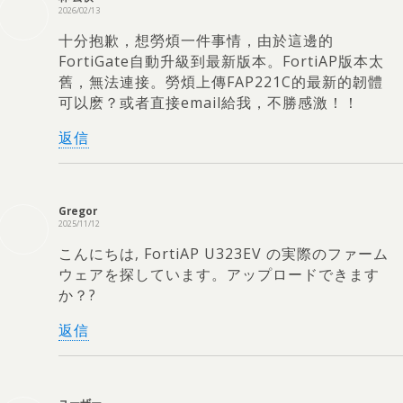
2026/02/13
十分抱歉，想勞煩一件事情，由於這邊的
FortiGate自動升級到最新版本。FortiAP版本太
舊，無法連接。勞煩上傳FAP221C的最新的韌體
可以麽？或者直接email給我，不勝感激！！
返信
Gregor
2025/11/12
こんにちは, FortiAP U323EV の実際のファーム
ウェアを探しています。アップロードできます
か？?
返信