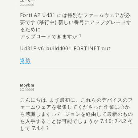
ユーザー
2025/03/02
Forti AP U431 には特別なファームウェアが必
要です (移行中) 新しい番号にアップグレードす
るために
アップロードできますか ?
U431F-v6-build4001-FORTINET.out
返信
Moybm
2024/09/06
こんにちは, まず最初に、これらのデバイスのフ
ァームウェアを収集してくださった作業に心か
ら感謝します, バージョンを経由して最新のもの
を入手することは可能でしょうか 7.4.0; 7.4.2 そ
して 7.4.4. ?