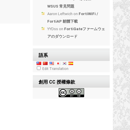
WSUS 常見問題
Aaron Leftwich
on
FortiWiFi /
FortiAP 韌體下載
YYDss
on
FortiGateファームウェ
アのダウンロード
語系
Edit Translation
創用 CC 授權條款