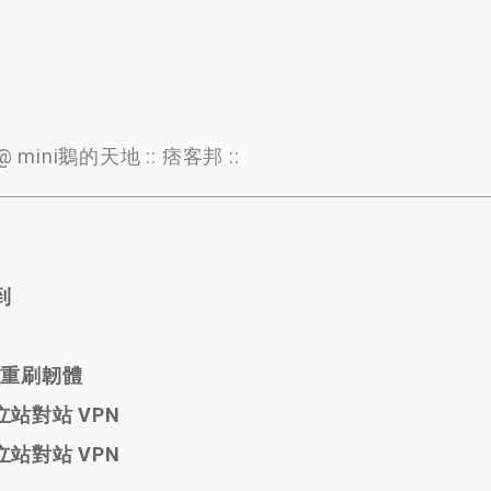
@ mini鵝的天地
::
痞客邦
::
到
後，重刷韌體
牆建立站對站 VPN
牆建立站對站 VPN