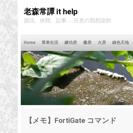
老森常譚 it help
資訊、休閒、記事......任意の我想說的
Home
單車生活
練功房
書房
火房
綠色天地
【メモ】FortiGate コマンド