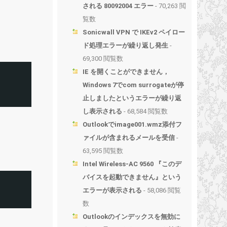
される 80092004 エラー
- 70,263 閲
覧数
Sonicwall VPN で IKEv2 ペイロー
ド処理エラーが繰り返し発生
-
69,300 閲覧数
IE を開くことができません，
Windows 7でcom surrogateが停
止しましたというエラーが繰り返
し表示される
- 68,584 閲覧数
Outlookでimage001.wmz添付フ
ァイルが含まれるメールを受信
-
63,595 閲覧数
Intel Wireless-AC 9560 『このデ
バイスを起動できません』という
エラーが表示される
- 58,086 閲覧
数
Outlookのインデックスを無効に