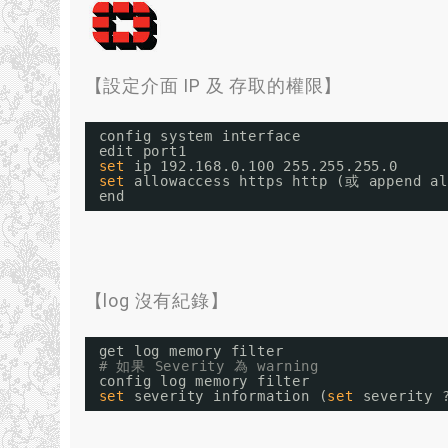
【設定介面 IP 及 存取的權限】
config system interface
edit port1
set
ip 192.168.0.100 255.255.255.0
set
allowaccess https http (或 append al
end
【log 沒有紀錄】
get log memory filter
# 如果 Severity 為 warning
config log memory filter
set
severity information (
set
severit