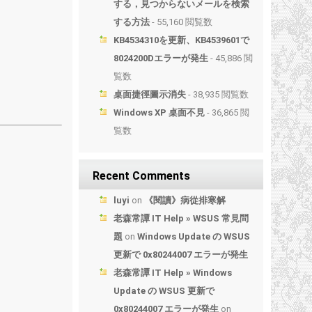
する，見つからないメールを検索
する方法
- 55,160 閲覧数
KB4534310を更新、KB4539601で
8024200Dエラーが発生
- 45,886 閲
覧数
桌面捷徑圖示消失
- 38,935 閲覧数
Windows XP 桌面不見
- 36,865 閲
覧数
Recent Comments
luyi
on
《閱讀》病從排寒解
老森常譚 IT Help » WSUS 常見問
題
on
Windows Update の WSUS
更新で 0x80244007 エラーが発生
老森常譚 IT Help » Windows
Update の WSUS 更新で
0x80244007 エラーが発生
on