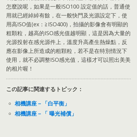
怎麼說呢
，
如果是一般ISO100 設定值的話
，
普通使
用就已經綽綽有餘
，
在一般快門及光源設定下
，
使
用高ISO值
(
ex
：
≧ISO400
)，
拍攝的影像會有明顯的
粗顆粒
，
越高的ISO感光值越明顯
，
這是因為大量的
光源投射在感光源件上
，
溫度升高產生熱燥點
，
反
應在影像上所造成的粗顆粒
，
若不是在特別情況下
使用
，
就不必調整ISO感光值
，
這樣才可以照出美美
的相片喔！
この記事に関連するトピック：
相機講座－「白平衡」
相機講座－「 曝光補償」