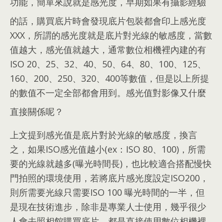
功能
，
簡單來說就是感光度
，
早期如果有攝影經驗
的話
，
購買底片時會發現底片包裝都會印上感
光度
XXX
，
所謂的感光度就是底片對光線的敏感度
，
當數
值越大
，
感光值就越大
，
通常數位相機裡內建的有
ISO
20、25、32、40、50、64、80、100、125、
160、200、250、320、400
等數值
，
但是以上所提
的數值不一定全部都會用到
。
感光值對影像又什麼
直接關係呢？
上文提到感光值是底片對於光線的敏感度
，
換言
之
，
如果ISO感光值越小
(
ex
：
ISO
80、100)，
所需
要的光線就越多
(
曝光時間長
)，
也比較適合搭配慢快
門拍照的環境使用
，
若將底片感光度設定ISO200
，
則所需要光線只需要ISO
100
曝光時間的一半
，
但
是現在技術進步
，
除非是專業人士使用
，
幾乎很少
人會去照相館購買底片
，
都是直接使用數位相機裡