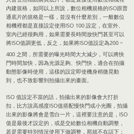
內建規格
，
如同以上所說
，
數位相機規格的ISO跟普
通底片的規格是一樣
，
並沒有什麼差別
，
一般數位
相機裡都是直接設定使用ISO
100 設定，
在室外
、
室內已經很夠用
，
如果需要長時間放快門甚至可以
將ISO值調更低
，
反之
，
如果將ISO值設定為200 ~
400
之間
，
所需要的曝光時間大大減少
，
可以將快
門時間加快
，
因為光源足夠
、
快門快
，
適合在拍攝
動態影像時使用
，
這樣的設定即使機身稍微晃動
到
，
也不致影響到拍攝出來的畫面
。
ISO 值設定不當的話
，
拍攝出來的影像會大打折
扣
，
比方說高感度ISO值搭配慢快門或小光圈
，
拍攝
出來的影像將會是雪白一片
，
這裡要注意的是
，
ISO
值是最後才設定的
，
或是交給數位相機自動調整
，
若是需要特別情況使用下做調整
，
那就不在話下
；