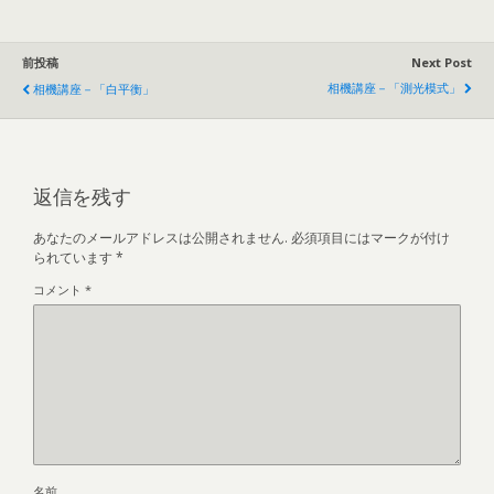
前投稿
Next Post
相機講座－「測光模式」
相機講座－「白平衡」
返信を残す
あなたのメールアドレスは公開されません.
必須項目にはマークが付け
られています
*
コメント
*
名前